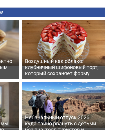
ня
ектно
Воздушный как облако:
вым
клубничный шифоновый торт,
который сохраняет форму
Небанальный отпуск 2026:
ь мы
куда тайно рвануть с детьми
мо
без виз, толп туристов и