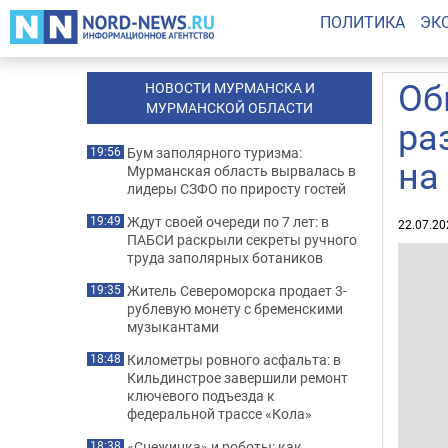
ПОЛИТИКА
ЭК
Об
НОВОСТИ МУРМАНСКА И
МУРМАНСКОЙ ОБЛАСТИ
ра
Бум заполярного туризма:
19:56
на
Мурманская область вырвалась в
лидеры СЗФО по приросту гостей
Ждут своей очереди по 7 лет: в
19:49
22.07.20
ПАБСИ раскрыли секреты ручного
труда заполярных ботаников
Житель Североморска продает 3-
19:35
рублевую монету с бременскими
музыкантами
Километры ровного асфальта: в
18:48
Кильдинстрое завершили ремонт
ключевого подъезда к
федеральной трассе «Кола»
«Снежинка» и роботы: как
18:38