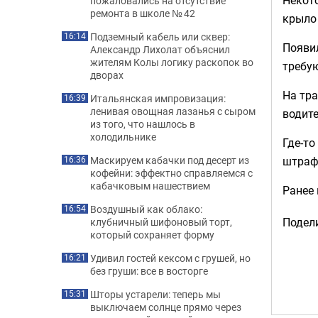
пожаловались на отсутствие
ремонта в школе № 42
крыло 
Подземный кабель или сквер:
16:14
Появи
Александр Лихолат объяснил
жителям Колы логику раскопок во
требую
дворах
На тра
Итальянская импровизация:
16:39
ленивая овощная лазанья с сыром
водите
из того, что нашлось в
холодильнике
Где-т
штраф
Маскируем кабачки под десерт из
16:36
кофейни: эффектно справляемся с
кабачковым нашествием
Ранее
Воздушный как облако:
16:54
Подели
клубничный шифоновый торт,
который сохраняет форму
Удивил гостей кексом с грушей, но
16:21
без груши: все в восторге
Шторы устарели: теперь мы
15:31
выключаем солнце прямо через