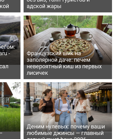
пкой
адской жары
бегом:
ru -
Французский шик на
заполярной даче: печем
сал
невероятный киш из первых
лисичек
Деним нулевых: почему ваши
—
любимые джинсы — главный