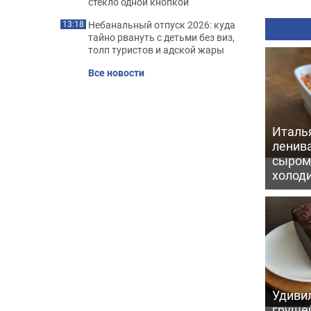
стекло одной кнопкой
Небанальный отпуск 2026: куда
13:18
тайно рвануть с детьми без виз,
толп туристов и адской жары
Все новости
Италь
ленив
сыром 
холод
Удивил
грушей