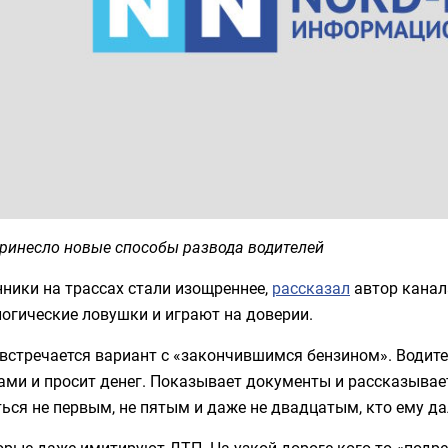
ринесло новые способы развода водителей
ники на трассах стали изощреннее,
рассказал
автор канал
огические ловушки и играют на доверии.
 встречается вариант с «закончившимся бензином». Водит
ами и просит денег. Показывает документы и рассказыва
ься не первым, не пятым и даже не двадцатым, кто ему да
рые даже имитируют ДТП. На узкой дороге кого-то «подре