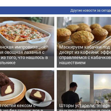
Другие новости за сегод
янская импровизация:
Маскируем кабачки под
ая овощная лазанья с
десерт из кофейни: эфф
из того, что нашлось в
справляемся с кабачко
ильнике
нашествием
 гостей кексом с
Шторы устарели: тепер
, но без груши: все в
выключаем солнце пря