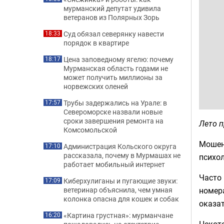
мурманский депутат удивила
ветеранов из Полярных Зорь
Суд обязал северянку навести
18:33
порядок в квартире
Цена заповедному ягелю: почему
18:17
Мурманская область годами не
может получить миллионы за
норвежских оленей
Трубы задержались на Урале: в
17:57
Североморске назвали новые
сроки завершения ремонта на
Лето п
Комсомольской
Мошен
Администрация Кольского округа
17:10
рассказала, почему в Мурмашах не
психол
работает мобильный интернет
Часто
Киберхулиганы и пугающие звуки:
17:09
номер
ветеринар объяснила, чем умная
колонка опасна для кошек и собак
оказат
«Картина грустная»: мурманчане
16:20
Некото