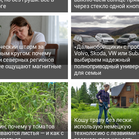
рге
через стекло одной кно
ческий шторм за
«Дальнобойщики» с про
ным кругом: почему
Volvo, Skoda, VW или Suba
и северных регионов
выбираем надежный
ее ощущают магнитные
полноприводный универ
для семьи
Кошу траву без лески:
ин, почему у томатов
использую немецкую
ваются листья — и как с
технологию с лезвиями 