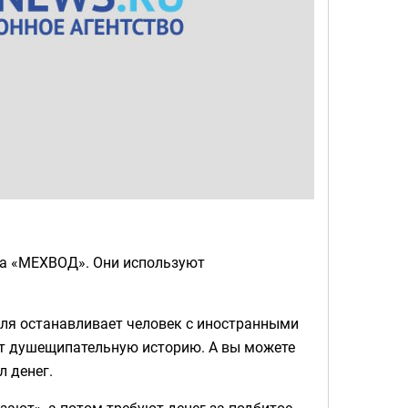
а «МЕХВОД». Они используют
еля останавливает человек с иностранными
ет душещипательную историю. А вы можете
л денег.
зают», а потом требуют денег за подбитое