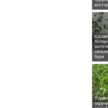
восто
Косми
поляр
жител
сильн
бури
5 прич
скручи