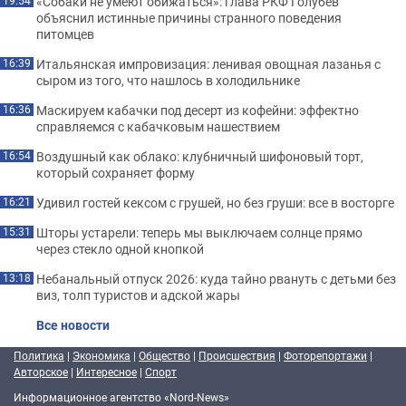
«Собаки не умеют обижаться»: глава РКФ Голубев
19:54
объяснил истинные причины странного поведения
питомцев
Итальянская импровизация: ленивая овощная лазанья с
16:39
сыром из того, что нашлось в холодильнике
Маскируем кабачки под десерт из кофейни: эффектно
16:36
справляемся с кабачковым нашествием
Воздушный как облако: клубничный шифоновый торт,
16:54
который сохраняет форму
Удивил гостей кексом с грушей, но без груши: все в восторге
16:21
Шторы устарели: теперь мы выключаем солнце прямо
15:31
через стекло одной кнопкой
Небанальный отпуск 2026: куда тайно рвануть с детьми без
13:18
виз, толп туристов и адской жары
Все новости
Политика
|
Экономика
|
Общество
|
Происшествия
|
Фоторепортажи
|
Авторское
|
Интересное
|
Спорт
Информационное агентство «Nord-News»