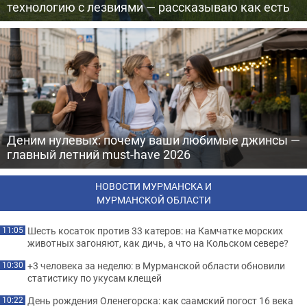
технологию с лезвиями — рассказываю как есть
Деним нулевых: почему ваши любимые джинсы —
главный летний must-have 2026
НОВОСТИ МУРМАНСКА И
МУРМАНСКОЙ ОБЛАСТИ
Шесть косаток против 33 катеров: на Камчатке морских
11:05
животных загоняют, как дичь, а что на Кольском севере?
+3 человека за неделю: в Мурманской области обновили
10:30
статистику по укусам клещей
День рождения Оленегорска: как саамский погост 16 века
10:22