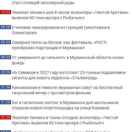
стал столицей заполярной руды
Тяжелая техника шла 8 часов: волонтеры «Чистой Арктики»
10:03
вывезли 60 тонн мусора с Рыбачьего
6 человек эвакуировали из горящей трехэтажки в
09:28
Оленегорске
Северное тепло на бетоне: как фестиваль «РОСТ»
09:20
преобразил подстанции в Мурманске
От умеренного до сильного: в Мурманской области снова
08:20
дождь
На Севмаше к 2027 году изготовят 25-тонные подшипники-
23:26
гиганты для нового ледокола «Сталинград»
Киновязание в темноте: мурманчан зовут на бесплатный
22:36
творческий вечер с просмотром фильма
Бег в гигантских лаптях: в Мурманске для школьников
21:26
открыли новую спортплощадку на улице Баумана
Тяжелая техника и тонны отходов: волонтеры «Чистой
20:38
Арктики» вывезли 60 тонн мусора с Рыбачьего