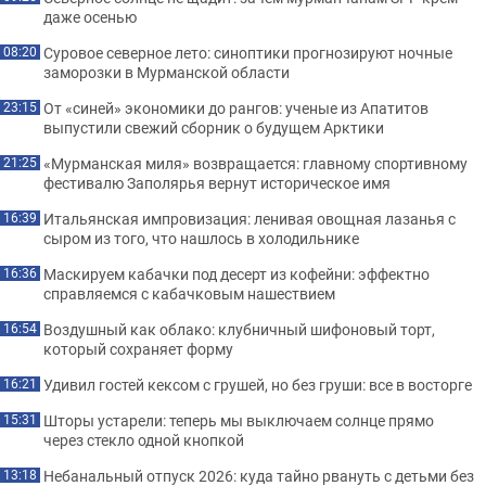
даже осенью
Суровое северное лето: синоптики прогнозируют ночные
08:20
заморозки в Мурманской области
От «синей» экономики до рангов: ученые из Апатитов
23:15
выпустили свежий сборник о будущем Арктики
«Мурманская миля» возвращается: главному спортивному
21:25
фестивалю Заполярья вернут историческое имя
Итальянская импровизация: ленивая овощная лазанья с
16:39
сыром из того, что нашлось в холодильнике
Маскируем кабачки под десерт из кофейни: эффектно
16:36
справляемся с кабачковым нашествием
Воздушный как облако: клубничный шифоновый торт,
16:54
который сохраняет форму
Удивил гостей кексом с грушей, но без груши: все в восторге
16:21
Шторы устарели: теперь мы выключаем солнце прямо
15:31
через стекло одной кнопкой
Небанальный отпуск 2026: куда тайно рвануть с детьми без
13:18