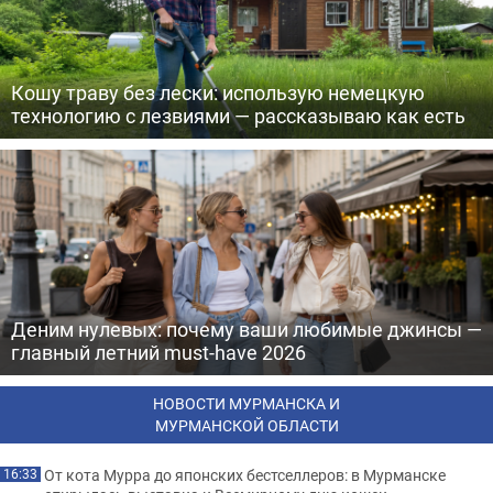
Кошу траву без лески: использую немецкую
технологию с лезвиями — рассказываю как есть
Деним нулевых: почему ваши любимые джинсы —
главный летний must-have 2026
НОВОСТИ МУРМАНСКА И
МУРМАНСКОЙ ОБЛАСТИ
От кота Мурра до японских бестселлеров: в Мурманске
16:33