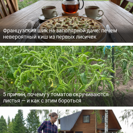
Французский шик на заполярной даче: печем
невероятный киш из первых лисичек
5 причин, почему у томатов скручиваются
листья — и как с этим бороться