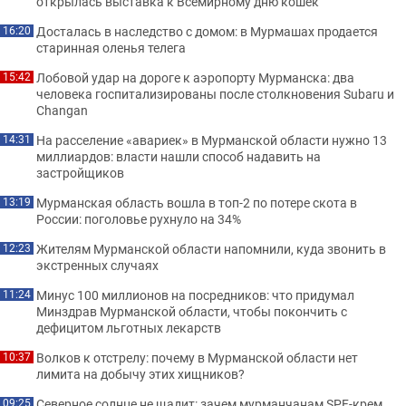
открылась выставка к Всемирному дню кошек
Досталась в наследство с домом: в Мурмашах продается
16:20
старинная оленья телега
Лобовой удар на дороге к аэропорту Мурманска: два
15:42
человека госпитализированы после столкновения Subaru и
Changan
На расселение «авариек» в Мурманской области нужно 13
14:31
миллиардов: власти нашли способ надавить на
застройщиков
Мурманская область вошла в топ-2 по потере скота в
13:19
России: поголовье рухнуло на 34%
Жителям Мурманской области напомнили, куда звонить в
12:23
экстренных случаях
Минус 100 миллионов на посредников: что придумал
11:24
Минздрав Мурманской области, чтобы покончить с
дефицитом льготных лекарств
Волков к отстрелу: почему в Мурманской области нет
10:37
лимита на добычу этих хищников?
Северное солнце не щадит: зачем мурманчанам SPF-крем
09:25