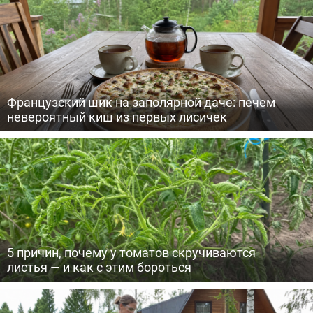
Французский шик на заполярной даче: печем
невероятный киш из первых лисичек
5 причин, почему у томатов скручиваются
листья — и как с этим бороться