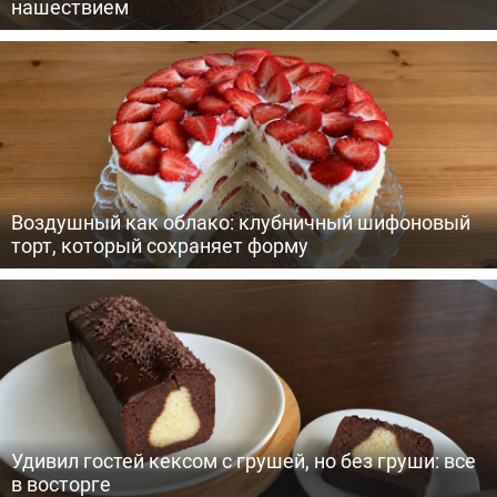
нашествием
Воздушный как облако: клубничный шифоновый
торт, который сохраняет форму
Удивил гостей кексом с грушей, но без груши: все
в восторге