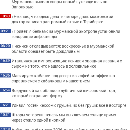
Мурманска вызвал споры новый путеводитель по
Заполярью
«Не знаю, что здесь делать четыре дня»: московский
10:43
доктор записал разгромный отзыв о Териберке
«Привет, я белка!»: на мурманской экотропе установили
09:21
говорящие инфостенды
Пикники откладываются: воскресенье в Мурманской
08:20
области обещает быть дождливым
Итальянская импровизация: ленивая овощная лазанья с
16:39
сыром из того, что нашлось в холодильнике
Маскируем кабачки под десерт из кофейни: эффектно
16:36
справляемся с кабачковым нашествием
Воздушный как облако: клубничный шифоновый торт,
16:54
который сохраняет форму
Удивил гостей кексом с грушей, но без груши: все в восторге
16:21
Шторы устарели: теперь мы выключаем солнце прямо
15:31
через стекло одной кнопкой
Небанальный отпуск 2026: куда тайно рвануть с детьми без
13:18