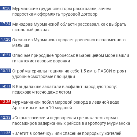
Мурманские трудинспекторы рассказали, зачем
18:20
подросткам оформлять трудовой договор
Минздрав Мурманской области рассказал, как выбрать
17:24
школьный рюкзак
Оксана из Мурманска продает довоенного соломенного
17:20
малыша
Опасные природные процессы: в Баренцевом море нашли
16:21
гигантские газовые воронки
Стройматериалы тащили на себе 1,5 км: в ПАБСИ строят
15:11
удобные смотровые площадки
В Кандалакше закатали в асфальт народную тропу:
14:11
пешеходам тесно даже летом
Мурманчанин побил мировой рекорд в ледяной воде
13:36
Аргентины и взял 10 медалей
«Сырые сосиски и недовареная гречка»: чем кормят
12:33
пассажиров задержанных рейсов в аэропорту Мурманска
«Влетит в копеечку» или спасение природы: у жителей
11:35