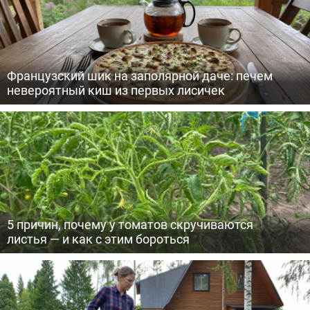
Французский шик на заполярной даче: печем
невероятный киш из первых лисичек
5 причин, почему у томатов скручиваются
листья — и как с этим бороться