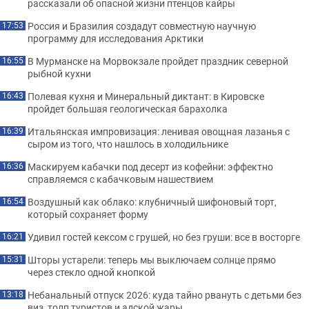
рассказали об опасной жизни птенцов кайры
Россия и Бразилия создадут совместную научную
17:53
программу для исследования Арктики
В Мурманске на Морвокзале пройдет праздник северной
16:55
рыбной кухни
Полевая кухня и Минеральный диктант: в Кировске
16:43
пройдет большая геологическая барахолка
Итальянская импровизация: ленивая овощная лазанья с
16:39
сыром из того, что нашлось в холодильнике
Маскируем кабачки под десерт из кофейни: эффектно
16:36
справляемся с кабачковым нашествием
Воздушный как облако: клубничный шифоновый торт,
16:54
который сохраняет форму
Удивил гостей кексом с грушей, но без груши: все в восторге
16:21
Шторы устарели: теперь мы выключаем солнце прямо
15:31
через стекло одной кнопкой
Небанальный отпуск 2026: куда тайно рвануть с детьми без
13:18
виз, толп туристов и адской жары