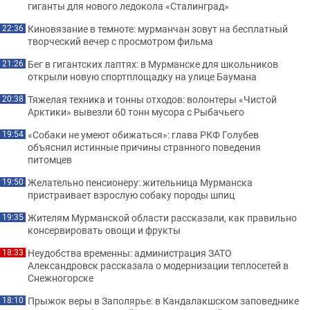
гиганты для нового ледокола «Сталинград»
Киновязание в темноте: мурманчан зовут на бесплатный
22:36
творческий вечер с просмотром фильма
Бег в гигантских лаптях: в Мурманске для школьников
21:26
открыли новую спортплощадку на улице Баумана
Тяжелая техника и тонны отходов: волонтеры «Чистой
20:38
Арктики» вывезли 60 тонн мусора с Рыбачьего
«Собаки не умеют обижаться»: глава РКФ Голубев
19:54
объяснил истинные причины странного поведения
питомцев
Желательно пенсионеру: жительница Мурманска
19:50
пристраивает взрослую собаку породы шпиц
Жителям Мурманской области рассказали, как правильно
19:35
консервировать овощи и фрукты
Неудобства временны: администрация ЗАТО
18:33
Александровск рассказала о модернизации теплосетей в
Снежногорске
Прыжок веры в Заполярье: в Кандалакшском заповеднике
18:10