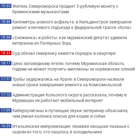
Житель Североморска продает 3-рублевую монету с
19:35
бременскими музыкантами
Километры ровного асфальта: в Кильдинстрое завершили
18:48
ремонт ключевого подъезда к федеральной трассе «Кола»
«Снежинка» и роботы: как мурманский депутат удивила
18:38
ветеранов из Полярных Зорь
Суд обязал северянку навести порядок в квартире
18:33
Цена заповедному ягелю: почему Мурманская область
18:17
годами не может получить миллионы за норвежских оленей
Трубы задержались на Урале: в Североморске назвали
17:57
новые сроки завершения ремонта на Комсомольской
Администрация Кольского округа рассказала, почему в
17:10
Мурмашах не работает мобильный интернет
Киберхулиганы и пугающие звуки: ветеринар объяснила,
17:09
чем умная колонка опасна для кошек и собак
Итальянская импровизация: ленивая овощная лазанья с
16:39
сыром из того, что нашлось в холодильнике