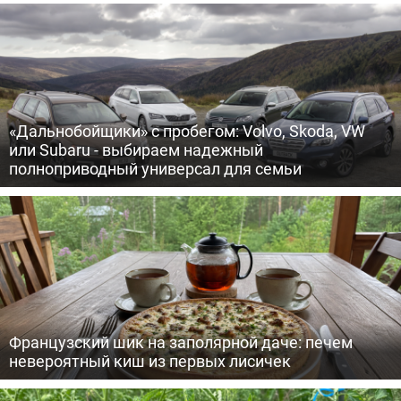
«Дальнобойщики» с пробегом: Volvo, Skoda, VW
или Subaru - выбираем надежный
полноприводный универсал для семьи
Французский шик на заполярной даче: печем
невероятный киш из первых лисичек