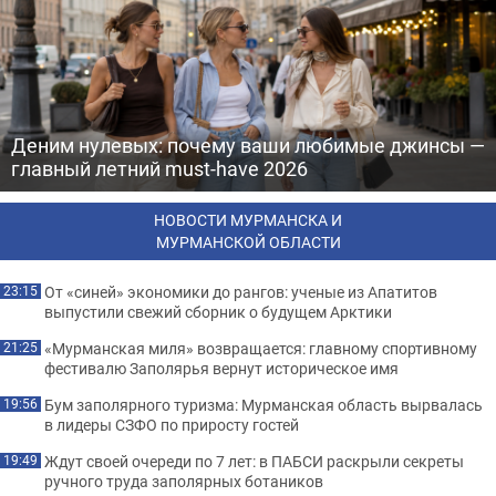
Деним нулевых: почему ваши любимые джинсы —
главный летний must-have 2026
НОВОСТИ МУРМАНСКА И
МУРМАНСКОЙ ОБЛАСТИ
От «синей» экономики до рангов: ученые из Апатитов
23:15
выпустили свежий сборник о будущем Арктики
«Мурманская миля» возвращается: главному спортивному
21:25
фестивалю Заполярья вернут историческое имя
Бум заполярного туризма: Мурманская область вырвалась
19:56
в лидеры СЗФО по приросту гостей
Ждут своей очереди по 7 лет: в ПАБСИ раскрыли секреты
19:49
ручного труда заполярных ботаников