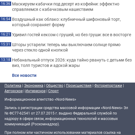
Маскируем кабачки под десерт из кофейни: эффектно
16:36
справляемся с кабачковым нашествием
Воздушный как облако: клубничный шифоновый торт,
16:54
который сохраняет форму
Удивил гостей кексом с грушей, но без груши: все в восторге
16:21
Шторы устарели: теперь мы выключаем солнце прямо
15:31
через стекло одной кнопкой
Небанальный отпуск 2026: куда тайно рвануть с детьми без
13:18
виз, толп туристов и адской жары
Все новости
Политика
|
Экономика
|
Общество
|
Происшествия
|
Фоторепортажи
|
Авторское
|
Интересное
|
Спорт
Информационное агентство «Nord-News»
Запись о регистрации средства массовой информации «Nord-News» Эл
№ ФС77-62541 от 27.07.2015 г. выдано Федеральной службой по
надзору в сфере связи, информационных технологий и массовых
коммуникаций (Роскомнадзор).
При полном или частичном использовании материалов ссылка на