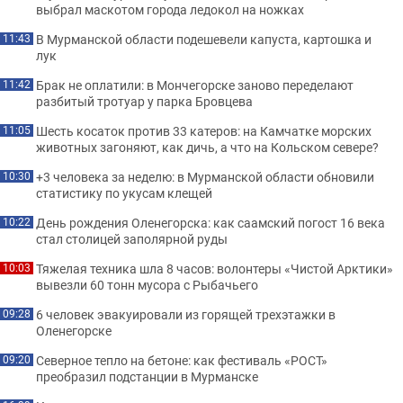
выбрал маскотом города ледокол на ножках
В Мурманской области подешевели капуста, картошка и
11:43
лук
Брак не оплатили: в Мончегорске заново переделают
11:42
разбитый тротуар у парка Бровцева
Шесть косаток против 33 катеров: на Камчатке морских
11:05
животных загоняют, как дичь, а что на Кольском севере?
+3 человека за неделю: в Мурманской области обновили
10:30
статистику по укусам клещей
День рождения Оленегорска: как саамский погост 16 века
10:22
стал столицей заполярной руды
Тяжелая техника шла 8 часов: волонтеры «Чистой Арктики»
10:03
вывезли 60 тонн мусора с Рыбачьего
6 человек эвакуировали из горящей трехэтажки в
09:28
Оленегорске
Северное тепло на бетоне: как фестиваль «РОСТ»
09:20
преобразил подстанции в Мурманске