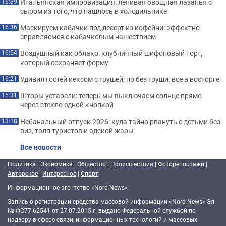
Итальянская импровизация: ленивая овощная лазанья с
16:39
сыром из того, что нашлось в холодильнике
Маскируем кабачки под десерт из кофейни: эффектно
16:36
справляемся с кабачковым нашествием
Воздушный как облако: клубничный шифоновый торт,
16:54
который сохраняет форму
Удивил гостей кексом с грушей, но без груши: все в восторге
16:21
Шторы устарели: теперь мы выключаем солнце прямо
15:31
через стекло одной кнопкой
Небанальный отпуск 2026: куда тайно рвануть с детьми без
13:18
виз, толп туристов и адской жары
Все новости
Политика
|
Экономика
|
Общество
|
Происшествия
|
Фоторепортажи
|
Авторское
|
Интересное
|
Спорт
Информационное агентство «Nord-News»
Запись о регистрации средства массовой информации «Nord-News» Эл
№ ФС77-62541 от 27.07.2015 г. выдано Федеральной службой по
надзору в сфере связи, информационных технологий и массовых