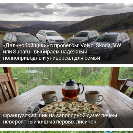
«Дальнобойщики» с пробегом: Volvo, Skoda, VW
или Subaru - выбираем надежный
полноприводный универсал для семьи
Французский шик на заполярной даче: печем
невероятный киш из первых лисичек