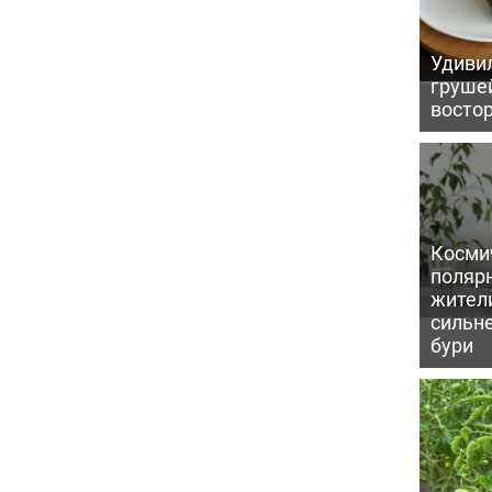
Удивил
грушей
восто
Косми
поляр
жител
сильн
бури