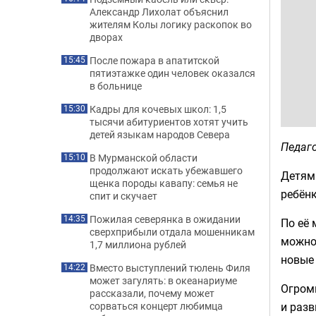
Александр Лихолат объяснил
жителям Колы логику раскопок во
дворах
После пожара в апатитской
15:45
пятиэтажке один человек оказался
в больнице
Кадры для кочевых школ: 1,5
15:30
тысячи абитуриентов хотят учить
детей языкам народов Севера
Педаго
В Мурманской области
15:10
продолжают искать убежавшего
Детям 
щенка породы кавапу: семья не
ребён
спит и скучает
Пожилая северянка в ожидании
14:35
По её 
сверхприбыли отдала мошенникам
можно
1,7 миллиона рублей
новые 
Вместо выступлений тюлень Филя
14:22
может загулять: в океанариуме
Огромн
рассказали, почему может
и разв
сорваться концерт любимца