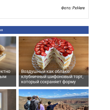
Фото: PxHere
ня
ектно
Воздушный как облако:
вым
клубничный шифоновый торт,
который сохраняет форму