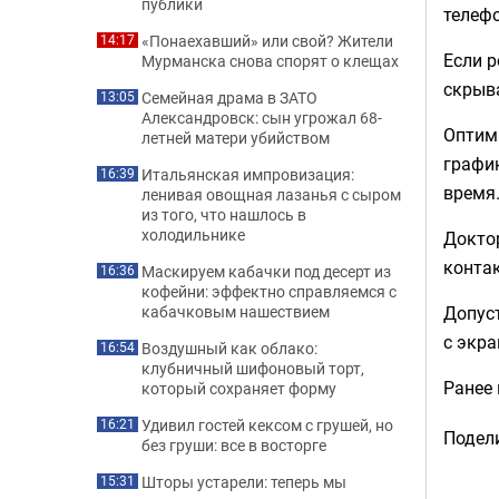
публики
телефо
«Понаехавший» или свой? Жители
14:17
Если р
Мурманска снова спорят о клещах
скрыва
Семейная драма в ЗАТО
13:05
Александровск: сын угрожал 68-
Оптим
летней матери убийством
график
Итальянская импровизация:
16:39
время
ленивая овощная лазанья с сыром
из того, что нашлось в
холодильнике
Докто
контак
Маскируем кабачки под десерт из
16:36
кофейни: эффектно справляемся с
Допуст
кабачковым нашествием
с экра
Воздушный как облако:
16:54
клубничный шифоновый торт,
Ранее
который сохраняет форму
Удивил гостей кексом с грушей, но
16:21
Подели
без груши: все в восторге
Шторы устарели: теперь мы
15:31