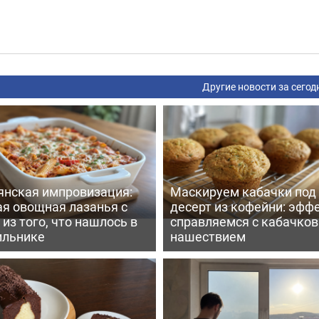
Другие новости за сегод
янская импровизация:
Маскируем кабачки под
ая овощная лазанья с
десерт из кофейни: эфф
из того, что нашлось в
справляемся с кабачко
ильнике
нашествием