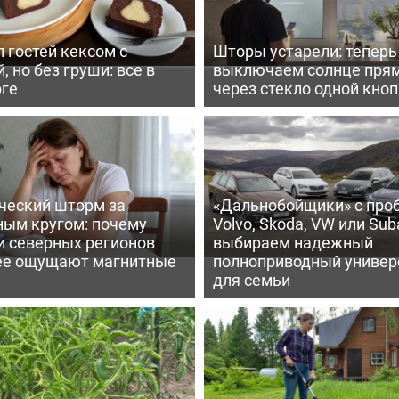
 гостей кексом с
Шторы устарели: тепер
, но без груши: все в
выключаем солнце пря
рге
через стекло одной кно
ческий шторм за
«Дальнобойщики» с про
ным кругом: почему
Volvo, Skoda, VW или Suba
и северных регионов
выбираем надежный
ее ощущают магнитные
полноприводный универ
для семьи