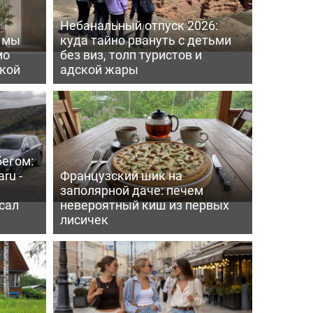
Небанальный отпуск 2026:
ь мы
куда тайно рвануть с детьми
мо
без виз, толп туристов и
пкой
адской жары
бегом:
ru -
Французский шик на
заполярной даче: печем
сал
невероятный киш из первых
лисичек