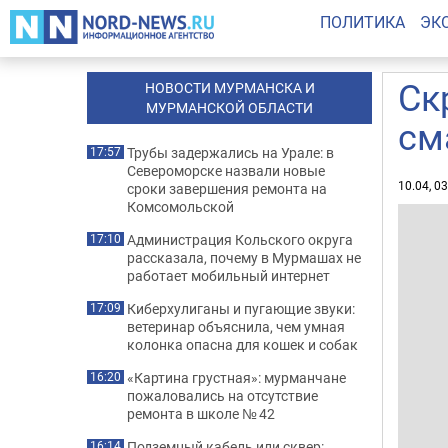
ПОЛИТИКА
ЭК
Ск
НОВОСТИ МУРМАНСКА И
МУРМАНСКОЙ ОБЛАСТИ
см
Трубы задержались на Урале: в
17:57
Североморске назвали новые
10.04, 0
сроки завершения ремонта на
Комсомольской
Администрация Кольского округа
17:10
рассказала, почему в Мурмашах не
работает мобильный интернет
Киберхулиганы и пугающие звуки:
17:09
ветеринар объяснила, чем умная
колонка опасна для кошек и собак
«Картина грустная»: мурманчане
16:20
пожаловались на отсутствие
ремонта в школе № 42
Подземный кабель или сквер:
16:14