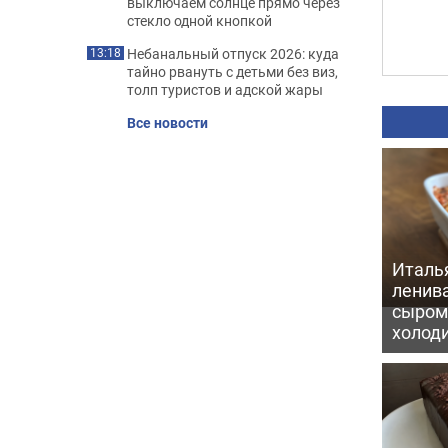
выключаем солнце прямо через
стекло одной кнопкой
Небанальный отпуск 2026: куда
13:18
тайно рвануть с детьми без виз,
толп туристов и адской жары
Все новости
Италь
ленив
сыром 
холод