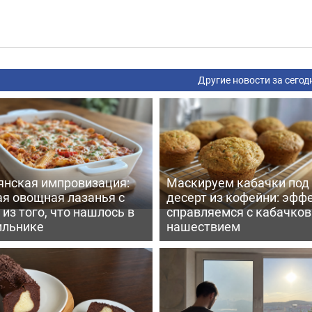
Другие новости за сегод
янская импровизация:
Маскируем кабачки под
ая овощная лазанья с
десерт из кофейни: эфф
из того, что нашлось в
справляемся с кабачко
ильнике
нашествием