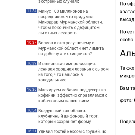
экстренных случаях
По эфф
хватае
Минус 100 миллионов на
11:24
посредников: что придумал
высад
Минздрав Мурманской области,
чтобы покончить с дефицитом
Но ест
льготных лекарств
особо 
Волков к отстрелу: почему в
10:37
Мурманской области нет лимита
Аль
на добычу этих хищников?
Итальянская импровизация:
16:39
Также 
ленивая овощная лазанья с сыром
из того, что нашлось в
микроэ
холодильнике
Вам т
Маскируем кабачки под десерт из
16:36
кофейни: эффектно справляемся с
Фото: 
кабачковым нашествием
Воздушный как облако:
16:54
клубничный шифоновый торт,
Подели
который сохраняет форму
Удивил гостей кексом с грушей, но
16:21