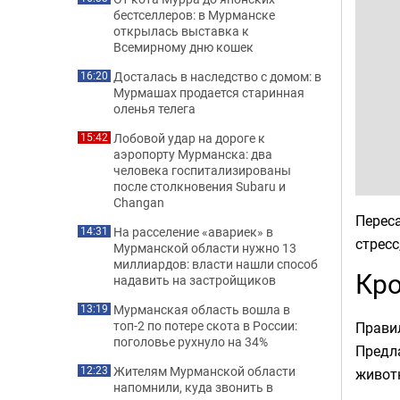
бестселлеров: в Мурманске
открылась выставка к
Всемирному дню кошек
Досталась в наследство с домом: в
16:20
Мурмашах продается старинная
оленья телега
Лобовой удар на дороге к
15:42
аэропорту Мурманска: два
человека госпитализированы
после столкновения Subaru и
Changan
Переса
На расселение «авариек» в
14:31
стресс
Мурманской области нужно 13
миллиардов: власти нашли способ
Кро
надавить на застройщиков
Мурманская область вошла в
13:19
топ-2 по потере скота в России:
Прави
поголовье рухнуло на 34%
Предл
Жителям Мурманской области
12:23
животн
напомнили, куда звонить в