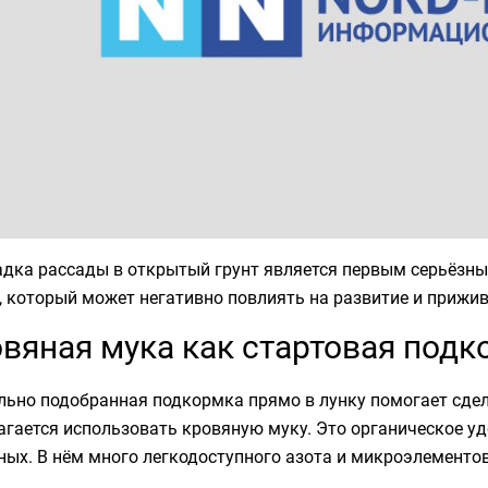
дка рассады в открытый грунт является первым серьёзны
, который может негативно повлиять на развитие и прижи
вяная мука как стартовая подк
льно подобранная подкормка прямо в лунку помогает сдел
агается использовать кровяную муку. Это органическое у
ых. В нём много легкодоступного азота и микроэлементов