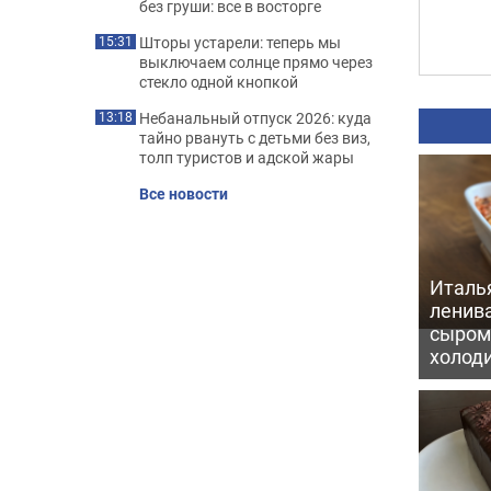
без груши: все в восторге
Шторы устарели: теперь мы
15:31
выключаем солнце прямо через
стекло одной кнопкой
Небанальный отпуск 2026: куда
13:18
тайно рвануть с детьми без виз,
толп туристов и адской жары
Все новости
Италь
ленив
сыром 
холод