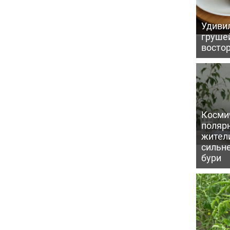
Удивил
грушей
восто
Косми
поляр
жител
сильн
бури