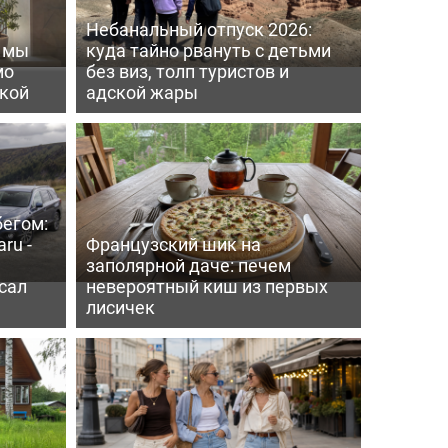
Небанальный отпуск 2026:
ь мы
куда тайно рвануть с детьми
мо
без виз, толп туристов и
пкой
адской жары
бегом:
ru -
Французский шик на
заполярной даче: печем
сал
невероятный киш из первых
лисичек