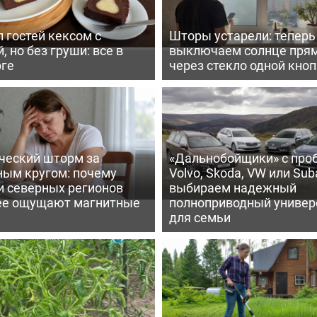
 гостей кексом с
Шторы устарели: тепер
, но без груши: все в
выключаем солнце пря
рге
через стекло одной кно
ческий шторм за
«Дальнобойщики» с про
ным кругом: почему
Volvo, Skoda, VW или Suba
и северных регионов
выбираем надежный
ее ощущают магнитные
полноприводный универ
для семьи