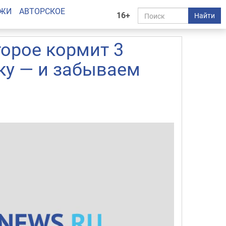
АЖИ
АВТОРСКОЕ
16+
Найти
торое кормит 3
нку — и забываем