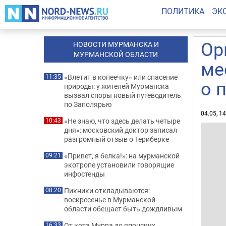
ПОЛИТИКА
ЭК
Ор
НОВОСТИ МУРМАНСКА И
МУРМАНСКОЙ ОБЛАСТИ
ме
«Влетит в копеечку» или спасение
11:35
о 
природы: у жителей Мурманска
вызвал споры новый путеводитель
по Заполярью
04.05, 1
«Не знаю, что здесь делать четыре
10:43
дня»: московский доктор записал
разгромный отзыв о Териберке
«Привет, я белка!»: на мурманской
09:21
экотропе установили говорящие
инфостенды
Пикники откладываются:
08:20
воскресенье в Мурманской
области обещает быть дождливым
От кота Мурра до японских
16:33