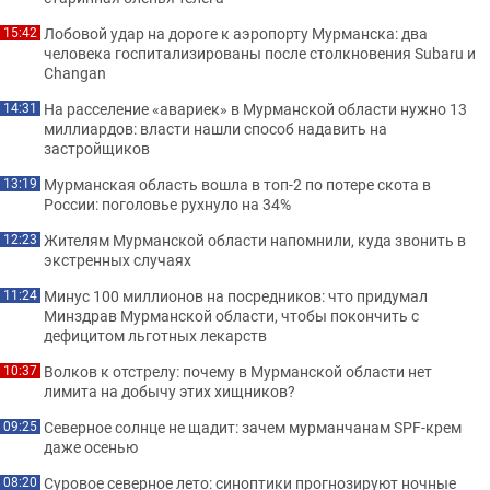
Лобовой удар на дороге к аэропорту Мурманска: два
15:42
человека госпитализированы после столкновения Subaru и
Changan
На расселение «авариек» в Мурманской области нужно 13
14:31
миллиардов: власти нашли способ надавить на
застройщиков
Мурманская область вошла в топ-2 по потере скота в
13:19
России: поголовье рухнуло на 34%
Жителям Мурманской области напомнили, куда звонить в
12:23
экстренных случаях
Минус 100 миллионов на посредников: что придумал
11:24
Минздрав Мурманской области, чтобы покончить с
дефицитом льготных лекарств
Волков к отстрелу: почему в Мурманской области нет
10:37
лимита на добычу этих хищников?
Северное солнце не щадит: зачем мурманчанам SPF-крем
09:25
даже осенью
Суровое северное лето: синоптики прогнозируют ночные
08:20