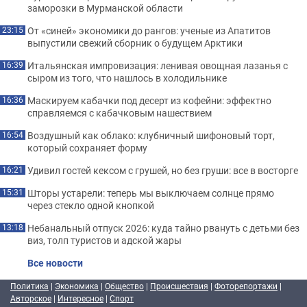
заморозки в Мурманской области
От «синей» экономики до рангов: ученые из Апатитов
23:15
выпустили свежий сборник о будущем Арктики
Итальянская импровизация: ленивая овощная лазанья с
16:39
сыром из того, что нашлось в холодильнике
Маскируем кабачки под десерт из кофейни: эффектно
16:36
справляемся с кабачковым нашествием
Воздушный как облако: клубничный шифоновый торт,
16:54
который сохраняет форму
Удивил гостей кексом с грушей, но без груши: все в восторге
16:21
Шторы устарели: теперь мы выключаем солнце прямо
15:31
через стекло одной кнопкой
Небанальный отпуск 2026: куда тайно рвануть с детьми без
13:18
виз, толп туристов и адской жары
Все новости
Политика
|
Экономика
|
Общество
|
Происшествия
|
Фоторепортажи
|
Авторское
|
Интересное
|
Спорт