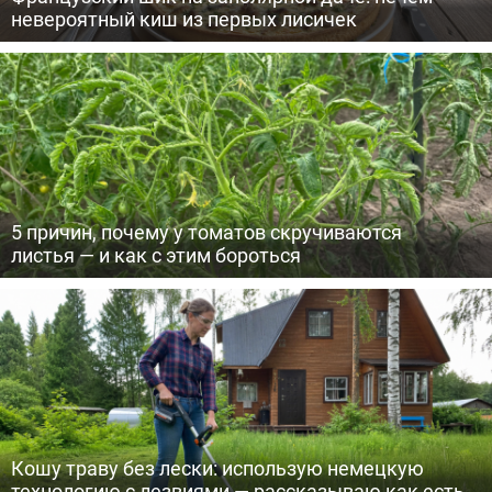
невероятный киш из первых лисичек
5 причин, почему у томатов скручиваются
листья — и как с этим бороться
Кошу траву без лески: использую немецкую
технологию с лезвиями — рассказываю как есть