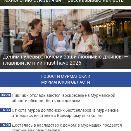
Деним нулевых: почему ваши любимые джинсы —
главный летний must-have 2026
НОВОСТИ МУРМАНСКА И
МУРМАНСКОЙ ОБЛАСТИ
Пикники откладываются: воскресенье в Мурманской
08:20
области обещает быть дождливым
От кота Мурра до японских бестселлеров: в Мурманске
16:33
открылась выставка к Всемирному дню кошек
Досталась в наследство с домом: в Мурмашах продается
16:20
старинная оленья телега