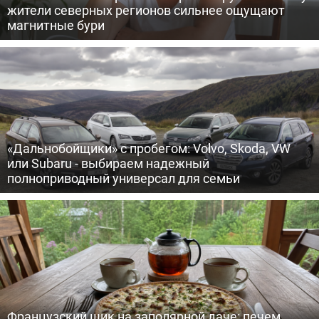
жители северных регионов сильнее ощущают
магнитные бури
«Дальнобойщики» с пробегом: Volvo, Skoda, VW
или Subaru - выбираем надежный
полноприводный универсал для семьи
Французский шик на заполярной даче: печем