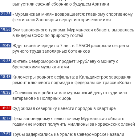
выпустили свежий сборник о будущем Арктики
«Мурманская миля» возвращается: главному спортивному
21:25
фестивалю Заполярья вернут историческое имя
Бум заполярного туризма: Мурманская область вырвалась
19:56
в лидеры СЗФО по приросту гостей
Ждут своей очереди по 7 лет: в ПАБСИ раскрыли секреты
19:49
ручного труда заполярных ботаников
Житель Североморска продает 3-рублевую монету с
19:35
бременскими музыкантами
Километры ровного асфальта: в Кильдинстрое завершили
18:48
ремонт ключевого подъезда к федеральной трассе «Кола»
«Снежинка» и роботы: как мурманский депутат удивила
18:38
ветеранов из Полярных Зорь
Суд обязал северянку навести порядок в квартире
18:33
Цена заповедному ягелю: почему Мурманская область
18:17
годами не может получить миллионы за норвежских оленей
Трубы задержались на Урале: в Североморске назвали
17:57