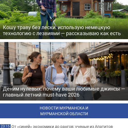
Кошу траву без лески: использую немецкую
технологию с лезвиями — рассказываю как есть
Деним нулевых: почему ваши любимые джинсы —
главный летний must-have 2026
НОВОСТИ МУРМАНСКА И
МУРМАНСКОЙ ОБЛАСТИ
От «синей» экономики до рангов: ученые из Апатитов
23:15