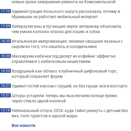
новые сроки завершения ремонта на Комсомольской
Администрация Кольского округа рассказала, почему в
17:10
Мурмашах не работает мобильный интернет
Киберхулиганы и пугающие звуки: ветеринар объяснила,
17:09
чем умная колонка опасна для кошек и собак
Итальянская импровизация: ленивая овощная лазанья с
16:39
сыром из того, что нашлось в холодильнике
Маскируем кабачки под десерт из кофейни: эффектно
16:36
справляемся с кабачковым нашествием
Воздушный как облако: клубничный шифоновый торт,
16:54
который сохраняет форму
Удивил гостей кексом с грушей, но без груши: все в восторге
16:21
Шторы устарели: теперь мы выключаем солнце прямо
15:31
через стекло одной кнопкой
Небанальный отпуск 2026: куда тайно рвануть с детьми без
13:18
виз, толп туристов и адской жары
Все новости