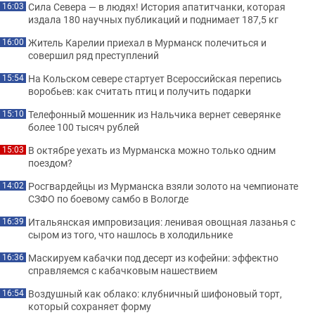
Сила Севера — в людях! История апатитчанки, которая
16:03
издала 180 научных публикаций и поднимает 187,5 кг
Житель Карелии приехал в Мурманск полечиться и
16:00
совершил ряд преступлений
На Кольском севере стартует Всероссийская перепись
15:54
воробьев: как считать птиц и получить подарки
Телефонный мошенник из Нальчика вернет северянке
15:10
более 100 тысяч рублей
В октябре уехать из Мурманска можно только одним
15:03
поездом?
Росгвардейцы из Мурманска взяли золото на чемпионате
14:02
СЗФО по боевому самбо в Вологде
Итальянская импровизация: ленивая овощная лазанья с
16:39
сыром из того, что нашлось в холодильнике
Маскируем кабачки под десерт из кофейни: эффектно
16:36
справляемся с кабачковым нашествием
Воздушный как облако: клубничный шифоновый торт,
16:54
который сохраняет форму