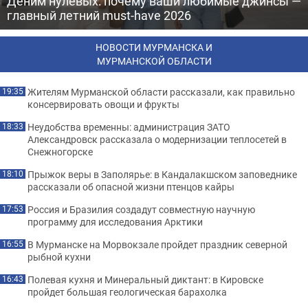
Деним нулевых: почему ваши любимые джинсы —
главный летний must-have 2026
НОВОСТИ МУРМАНСКА И
МУРМАНСКОЙ ОБЛАСТИ
Жителям Мурманской области рассказали, как правильно
19:35
консервировать овощи и фрукты
Неудобства временны: администрация ЗАТО
18:33
Александровск рассказала о модернизации теплосетей в
Снежногорске
Прыжок веры в Заполярье: в Кандалакшском заповеднике
18:10
рассказали об опасной жизни птенцов кайры
Россия и Бразилия создадут совместную научную
17:53
программу для исследования Арктики
В Мурманске на Морвокзале пройдет праздник северной
16:55
рыбной кухни
Полевая кухня и Минеральный диктант: в Кировске
16:43
пройдет большая геологическая барахолка