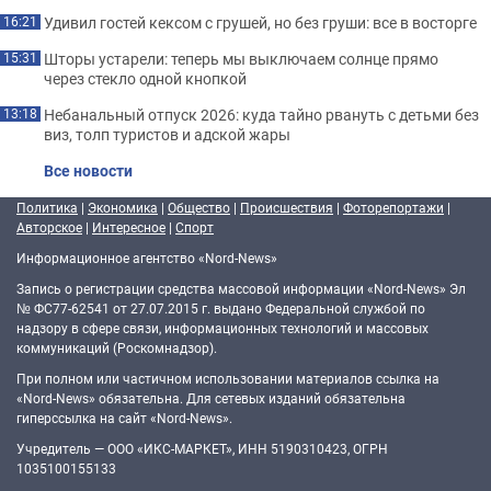
Удивил гостей кексом с грушей, но без груши: все в восторге
16:21
Шторы устарели: теперь мы выключаем солнце прямо
15:31
через стекло одной кнопкой
Небанальный отпуск 2026: куда тайно рвануть с детьми без
13:18
виз, толп туристов и адской жары
Все новости
Политика
|
Экономика
|
Общество
|
Происшествия
|
Фоторепортажи
|
Авторское
|
Интересное
|
Спорт
Информационное агентство «Nord-News»
Запись о регистрации средства массовой информации «Nord-News» Эл
№ ФС77-62541 от 27.07.2015 г. выдано Федеральной службой по
надзору в сфере связи, информационных технологий и массовых
коммуникаций (Роскомнадзор).
При полном или частичном использовании материалов ссылка на
«Nord-News» обязательна. Для сетевых изданий обязательна
гиперссылка на сайт «Nord-News».
Учредитель — ООО «ИКС-МАРКЕТ», ИНН 5190310423, ОГРН
1035100155133