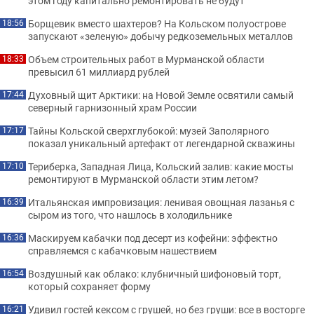
этом году капитально ремонтировать не будут
Борщевик вместо шахтеров? На Кольском полуострове
18:56
запускают «зеленую» добычу редкоземельных металлов
Объем строительных работ в Мурманской области
18:33
превысил 61 миллиард рублей
Духовный щит Арктики: на Новой Земле освятили самый
17:44
северный гарнизонный храм России
Тайны Кольской сверхглубокой: музей Заполярного
17:17
показал уникальный артефакт от легендарной скважины
Териберка, Западная Лица, Кольский залив: какие мосты
17:10
ремонтируют в Мурманской области этим летом?
Итальянская импровизация: ленивая овощная лазанья с
16:39
сыром из того, что нашлось в холодильнике
Маскируем кабачки под десерт из кофейни: эффектно
16:36
справляемся с кабачковым нашествием
Воздушный как облако: клубничный шифоновый торт,
16:54
который сохраняет форму
Удивил гостей кексом с грушей, но без груши: все в восторге
16:21