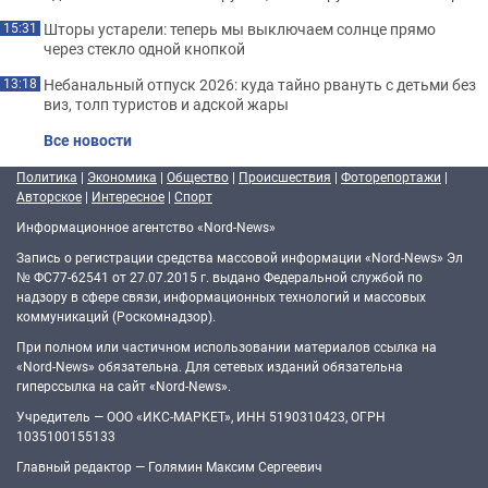
Шторы устарели: теперь мы выключаем солнце прямо
15:31
через стекло одной кнопкой
Небанальный отпуск 2026: куда тайно рвануть с детьми без
13:18
виз, толп туристов и адской жары
Все новости
Политика
|
Экономика
|
Общество
|
Происшествия
|
Фоторепортажи
|
Авторское
|
Интересное
|
Спорт
Информационное агентство «Nord-News»
Запись о регистрации средства массовой информации «Nord-News» Эл
№ ФС77-62541 от 27.07.2015 г. выдано Федеральной службой по
надзору в сфере связи, информационных технологий и массовых
коммуникаций (Роскомнадзор).
При полном или частичном использовании материалов ссылка на
«Nord-News» обязательна. Для сетевых изданий обязательна
гиперссылка на сайт «Nord-News».
Учредитель — ООО «ИКС-МАРКЕТ», ИНН 5190310423, ОГРН
1035100155133
Главный редактор — Голямин Максим Сергеевич