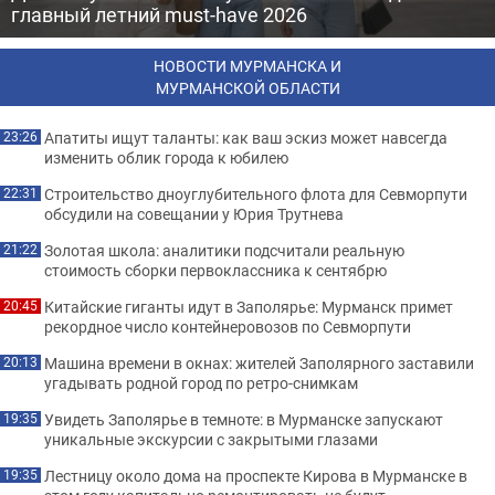
главный летний must-have 2026
НОВОСТИ МУРМАНСКА И
МУРМАНСКОЙ ОБЛАСТИ
Апатиты ищут таланты: как ваш эскиз может навсегда
23:26
изменить облик города к юбилею
Строительство дноуглубительного флота для Севморпути
22:31
обсудили на совещании у Юрия Трутнева
Золотая школа: аналитики подсчитали реальную
21:22
стоимость сборки первоклассника к сентябрю
Китайские гиганты идут в Заполярье: Мурманск примет
20:45
рекордное число контейнеровозов по Севморпути
Машина времени в окнах: жителей Заполярного заставили
20:13
угадывать родной город по ретро-снимкам
Увидеть Заполярье в темноте: в Мурманске запускают
19:35
уникальные экскурсии с закрытыми глазами
Лестницу около дома на проспекте Кирова в Мурманске в
19:35