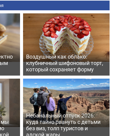
ня
ектно
Воздушный как облако:
вым
клубничный шифоновый торт,
который сохраняет форму
Небанальный отпуск 2026:
ь мы
куда тайно рвануть с детьми
мо
без виз, толп туристов и
пкой
адской жары