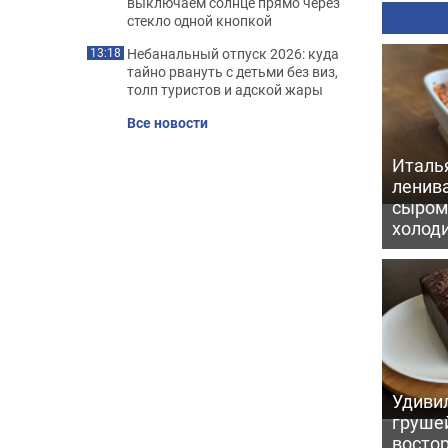
выключаем солнце прямо через
стекло одной кнопкой
Небанальный отпуск 2026: куда
13:18
тайно рвануть с детьми без виз,
толп туристов и адской жары
Все новости
Италь
ленив
сыром 
холод
Удивил
грушей
восто