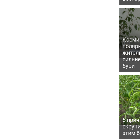
Косми
поляр
жител
сильн
бури
5 прич
скручи
этим 