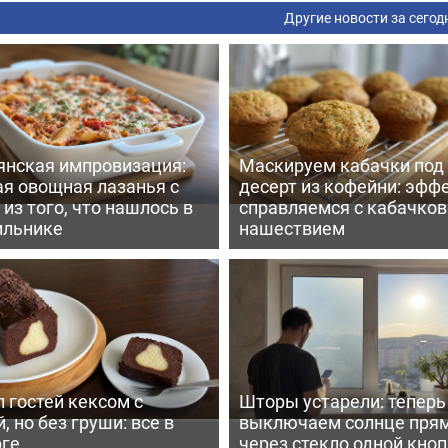
Другие новости за сегод
янская импровизация:
Маскируем кабачки под
ая овощная лазанья с
десерт из кофейни: эфф
из того, что нашлось в
справляемся с кабачко
ильнике
нашествием
 гостей кексом с
Шторы устарели: тепер
, но без груши: все в
выключаем солнце пря
рге
через стекло одной кно