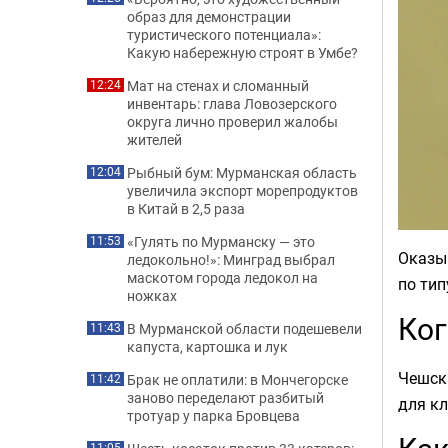
образ для демонстрации
туристического потенциала»:
Какую набережную строят в Умбе?
Мат на стенах и сломанный
12:24
инвентарь: глава Ловозерского
округа лично проверил жалобы
жителей
Рыбный бум: Мурманская область
12:04
увеличила экспорт морепродуктов
в Китай в 2,5 раза
«Гулять по Мурманску — это
11:53
Оказыв
ледокольно!»: Минград выбрал
маскотом города ледокол на
по тип
ножках
Ког
В Мурманской области подешевели
11:43
капуста, картошка и лук
Чешски
Брак не оплатили: в Мончегорске
11:42
заново переделают разбитый
для кл
тротуар у парка Бровцева
11:05