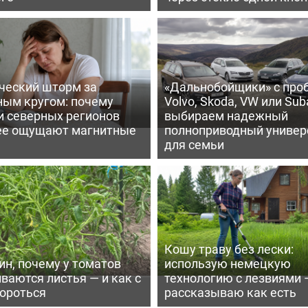
ческий шторм за
«Дальнобойщики» с про
ным кругом: почему
Volvo, Skoda, VW или Suba
и северных регионов
выбираем надежный
ее ощущают магнитные
полноприводный универ
для семьи
Кошу траву без лески:
ин, почему у томатов
использую немецкую
ваются листья — и как с
технологию с лезвиями 
бороться
рассказываю как есть