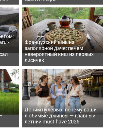
бегом:
ru -
Французский шик на
заполярной даче: печем
сал
невероятный киш из первых
лисичек
Деним нулевых: почему ваши
—
любимые джинсы — главный
летний must-have 2026