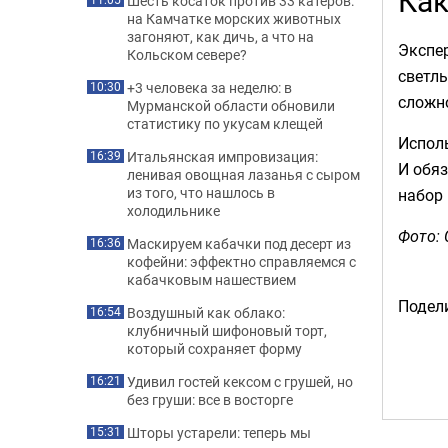
Как
Шесть косаток против 33 катеров:
на Камчатке морских животных
загоняют, как дичь, а что на
Экспер
Кольском севере?
светлы
+3 человека за неделю: в
10:30
сложно
Мурманской области обновили
статистику по укусам клещей
Испол
Итальянская импровизация:
16:39
И обяз
ленивая овощная лазанья с сыром
из того, что нашлось в
набор 
холодильнике
Фото: 
Маскируем кабачки под десерт из
16:36
кофейни: эффектно справляемся с
кабачковым нашествием
Подели
Воздушный как облако:
16:54
клубничный шифоновый торт,
который сохраняет форму
Удивил гостей кексом с грушей, но
16:21
без груши: все в восторге
Шторы устарели: теперь мы
15:31