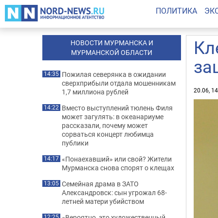
ПОЛИТИКА
ЭК
Кл
НОВОСТИ МУРМАНСКА И
МУРМАНСКОЙ ОБЛАСТИ
за
Пожилая северянка в ожидании
14:35
сверхприбыли отдала мошенникам
20.06, 1
1,7 миллиона рублей
Вместо выступлений тюлень Филя
14:22
может загулять: в океанариуме
рассказали, почему может
сорваться концерт любимца
публики
«Понаехавший» или свой? Жители
14:17
Мурманска снова спорят о клещах
Семейная драма в ЗАТО
13:05
Александровск: сын угрожал 68-
летней матери убийством
«Вероятно, это художественный
12:25