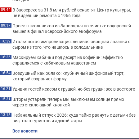
В Заозерске за 31,8 млн рублей оснастят Центр культуры,
09:44
не видевший ремонта с 1966 года
Проект школьников из Заполярья по очистке водорослей
09:17
вышел в финал Всероссийского экофорума
Итальянская импровизация: ленивая овощная лазанья с
16:39
сыром из того, что нашлось в холодильнике
Маскируем кабачки под десерт из кофейни: эффектно
16:36
справляемся с кабачковым нашествием
Воздушный как облако: клубничный шифоновый торт,
16:54
который сохраняет форму
Удивил гостей кексом с грушей, но без груши: все в восторге
16:21
Шторы устарели: теперь мы выключаем солнце прямо
15:31
через стекло одной кнопкой
Небанальный отпуск 2026: куда тайно рвануть с детьми без
13:18
виз, толп туристов и адской жары
Все новости