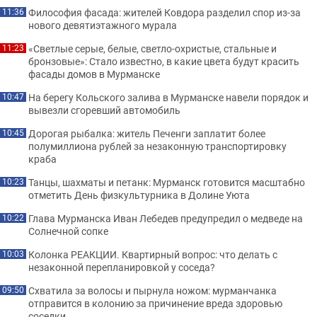
Философия фасада: жителей Ковдора разделил спор из-за
11:36
нового девятиэтажного мурала
«Светлые серые, белые, светло-охристые, стальные и
11:23
бронзовые»: Стало известно, в какие цвета будут красить
фасады домов в Мурманске
На берегу Кольского залива в Мурманске навели порядок и
10:47
вывезли сгоревший автомобиль
Дорогая рыбалка: житель Печенги заплатит более
10:45
полумиллиона рублей за незаконную транспортировку
краба
Танцы, шахматы и петанк: Мурманск готовится масштабно
10:23
отметить День физкультурника в Долине Уюта
Глава Мурманска Иван Лебедев предупредил о медведе на
10:22
Солнечной сопке
Колонка РЕАКЦИИ. Квартирный вопрос: что делать с
10:03
незаконной перепланировкой у соседа?
Схватила за волосы и пырнула ножом: мурманчанка
09:50
отправится в колонию за причинение вреда здоровью
соседки