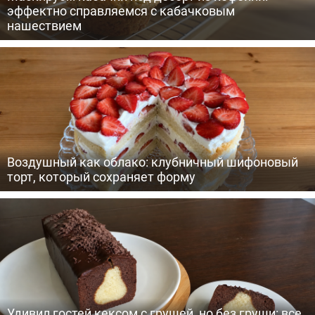
эффектно справляемся с кабачковым
нашествием
Воздушный как облако: клубничный шифоновый
торт, который сохраняет форму
Удивил гостей кексом с грушей, но без груши: все