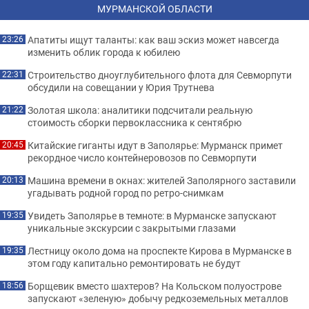
МУРМАНСКОЙ ОБЛАСТИ
Апатиты ищут таланты: как ваш эскиз может навсегда
23:26
изменить облик города к юбилею
Строительство дноуглубительного флота для Севморпути
22:31
обсудили на совещании у Юрия Трутнева
Золотая школа: аналитики подсчитали реальную
21:22
стоимость сборки первоклассника к сентябрю
Китайские гиганты идут в Заполярье: Мурманск примет
20:45
рекордное число контейнеровозов по Севморпути
Машина времени в окнах: жителей Заполярного заставили
20:13
угадывать родной город по ретро-снимкам
Увидеть Заполярье в темноте: в Мурманске запускают
19:35
уникальные экскурсии с закрытыми глазами
Лестницу около дома на проспекте Кирова в Мурманске в
19:35
этом году капитально ремонтировать не будут
Борщевик вместо шахтеров? На Кольском полуострове
18:56
запускают «зеленую» добычу редкоземельных металлов