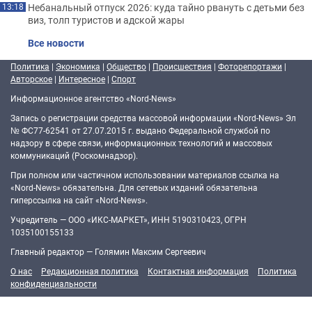
Небанальный отпуск 2026: куда тайно рвануть с детьми без
13:18
виз, толп туристов и адской жары
Все новости
Политика
|
Экономика
|
Общество
|
Происшествия
|
Фоторепортажи
|
Авторское
|
Интересное
|
Спорт
Информационное агентство «Nord-News»
Запись о регистрации средства массовой информации «Nord-News» Эл
№ ФС77-62541 от 27.07.2015 г. выдано Федеральной службой по
надзору в сфере связи, информационных технологий и массовых
коммуникаций (Роскомнадзор).
При полном или частичном использовании материалов ссылка на
«Nord-News» обязательна. Для сетевых изданий обязательна
гиперссылка на сайт «Nord-News».
Учредитель — ООО «ИКС-МАРКЕТ», ИНН 5190310423, ОГРН
1035100155133
Главный редактор — Голямин Максим Сергеевич
О нас
Редакционная политика
Контактная информация
Политика
конфиденциальности