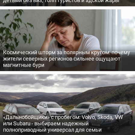
детьми без виз, толп туристов и адской жары
Космический шторм за полярным кругом: почему
жители северных регионов сильнее ощущают
магнитные бури
«Дальнобойщики» с пробегом: Volvo, Skoda, VW
или Subaru - выбираем надежный
полноприводный универсал для семьи