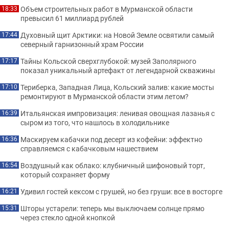
Объем строительных работ в Мурманской области
18:33
превысил 61 миллиард рублей
Духовный щит Арктики: на Новой Земле освятили самый
17:44
северный гарнизонный храм России
Тайны Кольской сверхглубокой: музей Заполярного
17:17
показал уникальный артефакт от легендарной скважины
Териберка, Западная Лица, Кольский залив: какие мосты
17:10
ремонтируют в Мурманской области этим летом?
Итальянская импровизация: ленивая овощная лазанья с
16:39
сыром из того, что нашлось в холодильнике
Маскируем кабачки под десерт из кофейни: эффектно
16:36
справляемся с кабачковым нашествием
Воздушный как облако: клубничный шифоновый торт,
16:54
который сохраняет форму
Удивил гостей кексом с грушей, но без груши: все в восторге
16:21
Шторы устарели: теперь мы выключаем солнце прямо
15:31
через стекло одной кнопкой