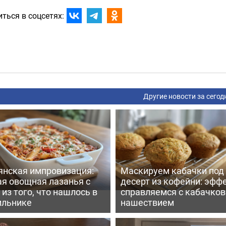
ться в соцсетях:
Другие новости за сегод
янская импровизация:
Маскируем кабачки под
ая овощная лазанья с
десерт из кофейни: эфф
из того, что нашлось в
справляемся с кабачко
ильнике
нашествием