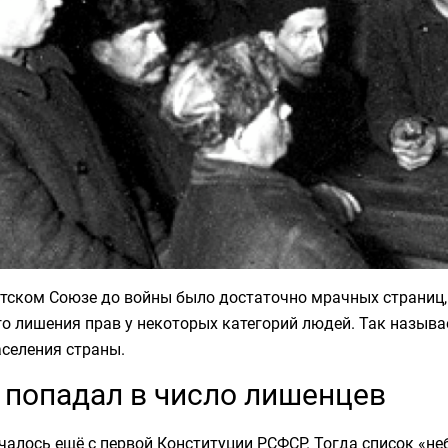
тском Союзе до войны было достаточно мрачных страниц,
о лишения прав у некоторых категорий людей. Так называ
селения страны.
 попадал в число лишенцев
ачалось ещё с первой Конституции РСФСР. Тогда список «