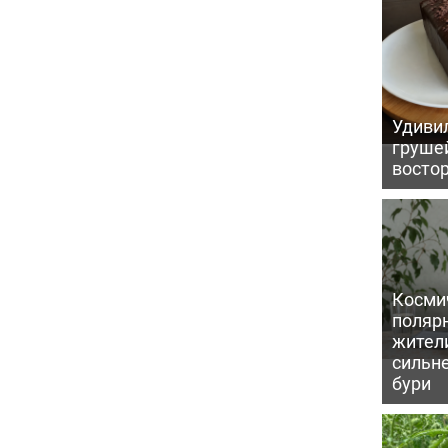
Удивил
грушей
восто
Косми
поляр
жител
сильн
бури