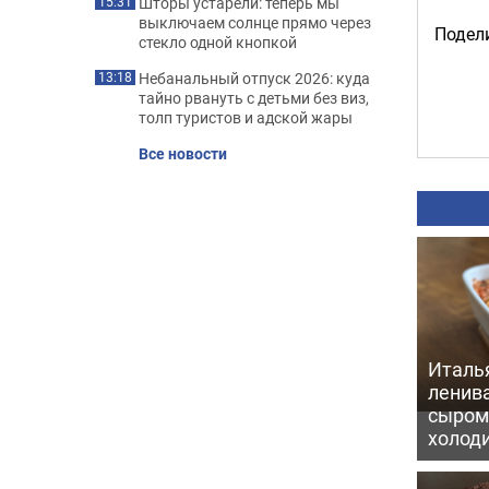
Шторы устарели: теперь мы
15:31
выключаем солнце прямо через
Подели
стекло одной кнопкой
Небанальный отпуск 2026: куда
13:18
тайно рвануть с детьми без виз,
толп туристов и адской жары
Все новости
Италь
ленив
сыром 
холод