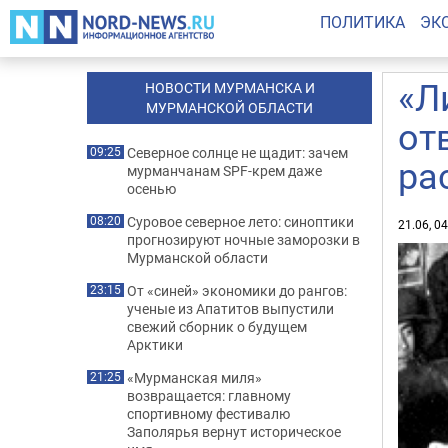
ПОЛИТИКА
ЭК
«Л
НОВОСТИ МУРМАНСКА И
МУРМАНСКОЙ ОБЛАСТИ
от
Северное солнце не щадит: зачем
09:25
ра
мурманчанам SPF-крем даже
осенью
Суровое северное лето: синоптики
08:20
21.06, 0
прогнозируют ночные заморозки в
Мурманской области
От «синей» экономики до рангов:
23:15
ученые из Апатитов выпустили
свежий сборник о будущем
Арктики
«Мурманская миля»
21:25
возвращается: главному
спортивному фестивалю
Заполярья вернут историческое