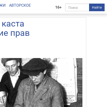
АЖИ
АВТОРСКОЕ
16+
Найти
 каста
ие прав