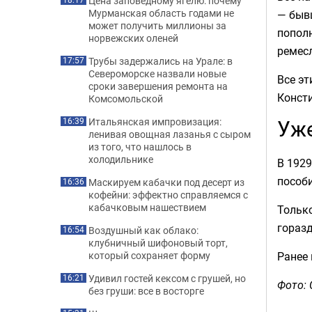
Цена заповедному ягелю: почему
Мурманская область годами не
— быв
может получить миллионы за
пополн
норвежских оленей
ремесл
Трубы задержались на Урале: в
17:57
Североморске назвали новые
Все эт
сроки завершения ремонта на
Консти
Комсомольской
Уже
Итальянская импровизация:
16:39
ленивая овощная лазанья с сыром
из того, что нашлось в
холодильнике
В 1929
пособи
Маскируем кабачки под десерт из
16:36
кофейни: эффектно справляемся с
кабачковым нашествием
Только
горазд
Воздушный как облако:
16:54
клубничный шифоновый торт,
Ранее
который сохраняет форму
Удивил гостей кексом с грушей, но
16:21
Фото: 
без груши: все в восторге