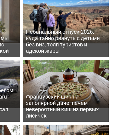
Небанальный отпуск 2026:
ь мы
куда тайно рвануть с детьми
мо
без виз, толп туристов и
пкой
адской жары
бегом:
ru -
Французский шик на
заполярной даче: печем
сал
невероятный киш из первых
лисичек