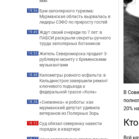
имя
Бум заполярного туризма:
19:56
Мурманская область вырвалась в
лидеры СЗФО по приросту гостей
Ждут своей очереди по 7 лет: в
19:49
ПАБСИ раскрыли секреты ручного
труда заполярных ботаников
Житель Североморска продает 3-
19:35
рублевую монету с бременскими
музыкантами
Километры ровного асфальта: в
18:48
Кильдинстрое завершили ремонт
ключевого подъезда к
В Сове
федеральной трассе «Кола»
полног
«Снежинка» и роботы: как
18:38
мурманский депутат удивила
20% на
ветеранов из Полярных Зорь
Кто
Суд обязал северянку навести
18:33
порядок в квартире
Всё н
18:17