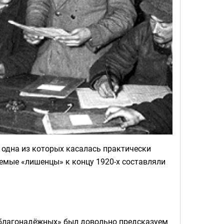
 одна из которых касалась практически
емые «лишенцы» к концу 1920-х составляли
неблагонадёжных» был довольно предсказуем