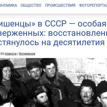
ОНОМИКА
ОБЩЕСТВО
ПРОИСШЕСТВИЯ
ФОТОРЕПОРТ
ишенцы» в СССР — особая
верженных: восстановлен
стянулось на десятилетия
4:03
Новости
/
Интересное