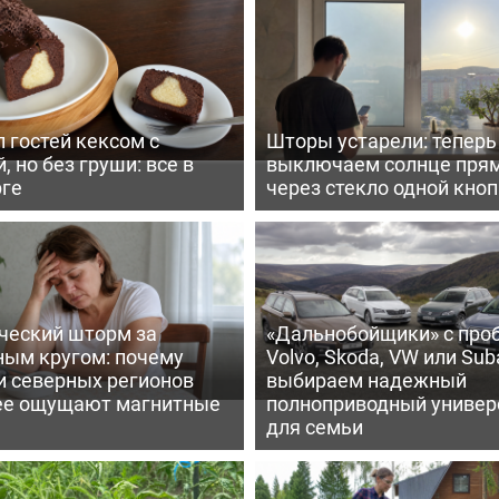
 гостей кексом с
Шторы устарели: тепер
, но без груши: все в
выключаем солнце пря
рге
через стекло одной кно
ческий шторм за
«Дальнобойщики» с про
ным кругом: почему
Volvo, Skoda, VW или Suba
и северных регионов
выбираем надежный
ее ощущают магнитные
полноприводный универ
для семьи