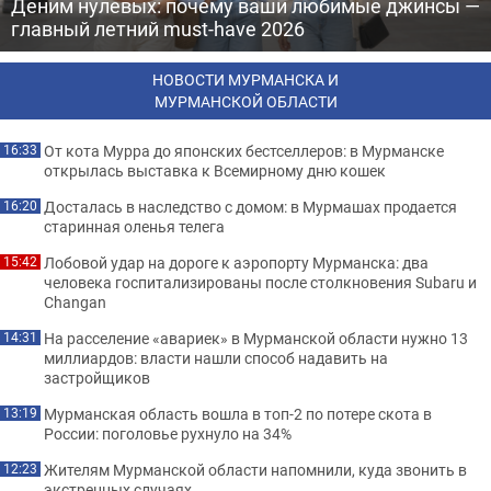
Деним нулевых: почему ваши любимые джинсы —
главный летний must-have 2026
НОВОСТИ МУРМАНСКА И
МУРМАНСКОЙ ОБЛАСТИ
От кота Мурра до японских бестселлеров: в Мурманске
16:33
открылась выставка к Всемирному дню кошек
Досталась в наследство с домом: в Мурмашах продается
16:20
старинная оленья телега
Лобовой удар на дороге к аэропорту Мурманска: два
15:42
человека госпитализированы после столкновения Subaru и
Changan
На расселение «авариек» в Мурманской области нужно 13
14:31
миллиардов: власти нашли способ надавить на
застройщиков
Мурманская область вошла в топ-2 по потере скота в
13:19
России: поголовье рухнуло на 34%
Жителям Мурманской области напомнили, куда звонить в
12:23
экстренных случаях