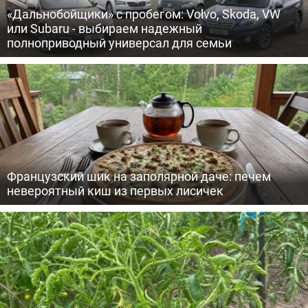
«Дальнобойщики» с пробегом: Volvo, Skoda, VW
или Subaru - выбираем надежный
полноприводный универсал для семьи
Французский шик на заполярной даче: печем
невероятный киш из первых лисичек