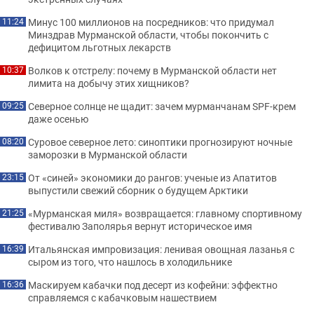
Минус 100 миллионов на посредников: что придумал
11:24
Минздрав Мурманской области, чтобы покончить с
дефицитом льготных лекарств
Волков к отстрелу: почему в Мурманской области нет
10:37
лимита на добычу этих хищников?
Северное солнце не щадит: зачем мурманчанам SPF-крем
09:25
даже осенью
Суровое северное лето: синоптики прогнозируют ночные
08:20
заморозки в Мурманской области
От «синей» экономики до рангов: ученые из Апатитов
23:15
выпустили свежий сборник о будущем Арктики
«Мурманская миля» возвращается: главному спортивному
21:25
фестивалю Заполярья вернут историческое имя
Итальянская импровизация: ленивая овощная лазанья с
16:39
сыром из того, что нашлось в холодильнике
Маскируем кабачки под десерт из кофейни: эффектно
16:36
справляемся с кабачковым нашествием