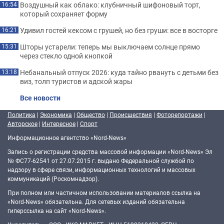
Воздушный как облако: клубничный шифоновый торт,
16:54
который сохраняет форму
Удивил гостей кексом с грушей, но без груши: все в восторге
16:21
Шторы устарели: теперь мы выключаем солнце прямо
15:31
через стекло одной кнопкой
Небанальный отпуск 2026: куда тайно рвануть с детьми без
13:18
виз, толп туристов и адской жары
Все новости
Политика
|
Экономика
|
Общество
|
Происшествия
|
Фоторепортажи
|
Авторское
|
Интересное
|
Спорт
Информационное агентство «Nord-News»
Запись о регистрации средства массовой информации «Nord-News» Эл
№ ФС77-62541 от 27.07.2015 г. выдано Федеральной службой по
надзору в сфере связи, информационных технологий и массовых
коммуникаций (Роскомнадзор).
При полном или частичном использовании материалов ссылка на
«Nord-News» обязательна. Для сетевых изданий обязательна
гиперссылка на сайт «Nord-News».