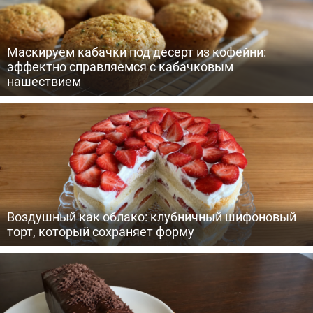
Маскируем кабачки под десерт из кофейни:
эффектно справляемся с кабачковым
нашествием
Воздушный как облако: клубничный шифоновый
торт, который сохраняет форму