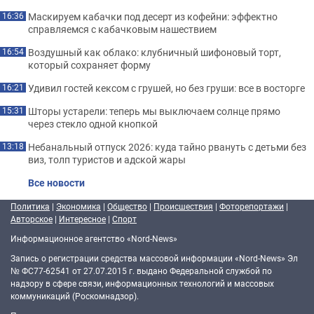
Маскируем кабачки под десерт из кофейни: эффектно
16:36
справляемся с кабачковым нашествием
Воздушный как облако: клубничный шифоновый торт,
16:54
который сохраняет форму
Удивил гостей кексом с грушей, но без груши: все в восторге
16:21
Шторы устарели: теперь мы выключаем солнце прямо
15:31
через стекло одной кнопкой
Небанальный отпуск 2026: куда тайно рвануть с детьми без
13:18
виз, толп туристов и адской жары
Все новости
Политика
|
Экономика
|
Общество
|
Происшествия
|
Фоторепортажи
|
Авторское
|
Интересное
|
Спорт
Информационное агентство «Nord-News»
Запись о регистрации средства массовой информации «Nord-News» Эл
№ ФС77-62541 от 27.07.2015 г. выдано Федеральной службой по
надзору в сфере связи, информационных технологий и массовых
коммуникаций (Роскомнадзор).