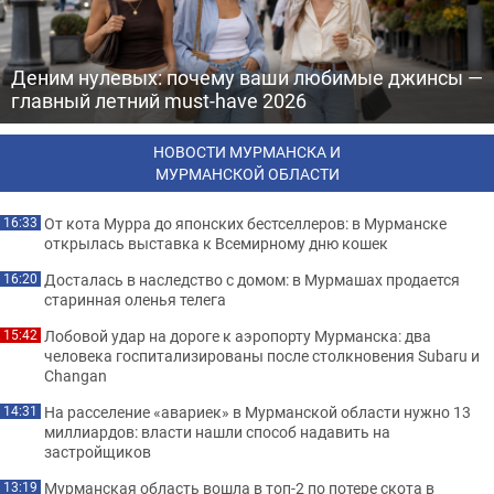
Деним нулевых: почему ваши любимые джинсы —
главный летний must-have 2026
НОВОСТИ МУРМАНСКА И
МУРМАНСКОЙ ОБЛАСТИ
От кота Мурра до японских бестселлеров: в Мурманске
16:33
открылась выставка к Всемирному дню кошек
Досталась в наследство с домом: в Мурмашах продается
16:20
старинная оленья телега
Лобовой удар на дороге к аэропорту Мурманска: два
15:42
человека госпитализированы после столкновения Subaru и
Changan
На расселение «авариек» в Мурманской области нужно 13
14:31
миллиардов: власти нашли способ надавить на
застройщиков
Мурманская область вошла в топ-2 по потере скота в
13:19