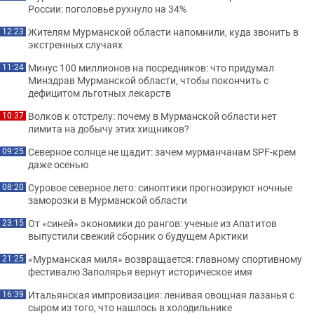
России: поголовье рухнуло на 34%
Жителям Мурманской области напомнили, куда звонить в
12:23
экстренных случаях
Минус 100 миллионов на посредников: что придумал
11:24
Минздрав Мурманской области, чтобы покончить с
дефицитом льготных лекарств
Волков к отстрелу: почему в Мурманской области нет
10:37
лимита на добычу этих хищников?
Северное солнце не щадит: зачем мурманчанам SPF-крем
09:25
даже осенью
Суровое северное лето: синоптики прогнозируют ночные
08:20
заморозки в Мурманской области
От «синей» экономики до рангов: ученые из Апатитов
23:15
выпустили свежий сборник о будущем Арктики
«Мурманская миля» возвращается: главному спортивному
21:25
фестивалю Заполярья вернут историческое имя
Итальянская импровизация: ленивая овощная лазанья с
16:39
сыром из того, что нашлось в холодильнике