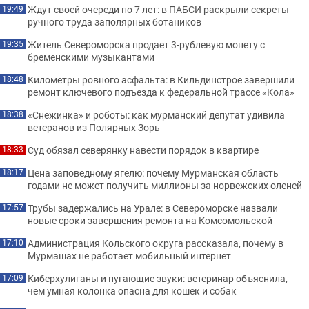
Ждут своей очереди по 7 лет: в ПАБСИ раскрыли секреты
19:49
ручного труда заполярных ботаников
Житель Североморска продает 3-рублевую монету с
19:35
бременскими музыкантами
Километры ровного асфальта: в Кильдинстрое завершили
18:48
ремонт ключевого подъезда к федеральной трассе «Кола»
«Снежинка» и роботы: как мурманский депутат удивила
18:38
ветеранов из Полярных Зорь
Суд обязал северянку навести порядок в квартире
18:33
Цена заповедному ягелю: почему Мурманская область
18:17
годами не может получить миллионы за норвежских оленей
Трубы задержались на Урале: в Североморске назвали
17:57
новые сроки завершения ремонта на Комсомольской
Администрация Кольского округа рассказала, почему в
17:10
Мурмашах не работает мобильный интернет
Киберхулиганы и пугающие звуки: ветеринар объяснила,
17:09
чем умная колонка опасна для кошек и собак