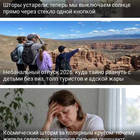
Шторы устарели: теперь мы выключаем солнце
прямо через стекло одной кнопкой
Небанальный отпуск 2026: куда тайно рвануть с
детьми без виз, толп туристов и адской жары
Космический шторм за полярным кругом: почему
жители северных регионов сильнее ощущают