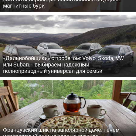
магнитные бури
«Дальнобойщики» с пробегом: Volvo, Skoda, VW
или Subaru - выбираем надежный
полноприводный универсал для семьи
Французский шик на заполярной даче: печем
невероятный киш из первых лисичек