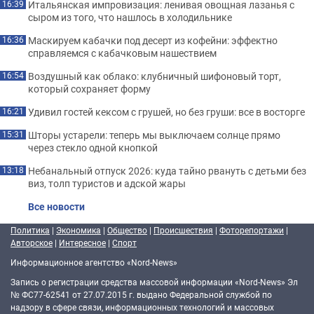
Итальянская импровизация: ленивая овощная лазанья с
16:39
сыром из того, что нашлось в холодильнике
Маскируем кабачки под десерт из кофейни: эффектно
16:36
справляемся с кабачковым нашествием
Воздушный как облако: клубничный шифоновый торт,
16:54
который сохраняет форму
Удивил гостей кексом с грушей, но без груши: все в восторге
16:21
Шторы устарели: теперь мы выключаем солнце прямо
15:31
через стекло одной кнопкой
Небанальный отпуск 2026: куда тайно рвануть с детьми без
13:18
виз, толп туристов и адской жары
Все новости
Политика
|
Экономика
|
Общество
|
Происшествия
|
Фоторепортажи
|
Авторское
|
Интересное
|
Спорт
Информационное агентство «Nord-News»
Запись о регистрации средства массовой информации «Nord-News» Эл
№ ФС77-62541 от 27.07.2015 г. выдано Федеральной службой по
надзору в сфере связи, информационных технологий и массовых