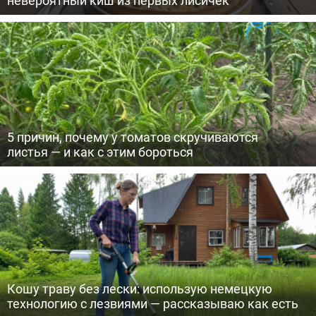
5 причин, почему у томатов скручиваются
листья — и как с этим бороться
Кошу траву без лески: использую немецкую
технологию с лезвиями — рассказываю как есть