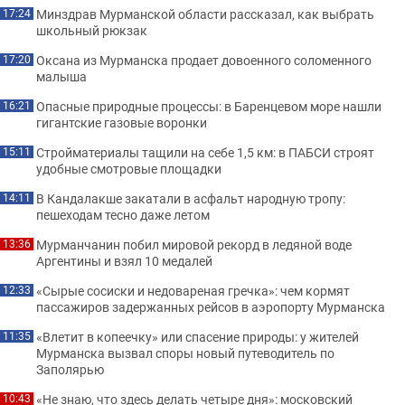
Минздрав Мурманской области рассказал, как выбрать
17:24
школьный рюкзак
Оксана из Мурманска продает довоенного соломенного
17:20
малыша
Опасные природные процессы: в Баренцевом море нашли
16:21
гигантские газовые воронки
Стройматериалы тащили на себе 1,5 км: в ПАБСИ строят
15:11
удобные смотровые площадки
В Кандалакше закатали в асфальт народную тропу:
14:11
пешеходам тесно даже летом
Мурманчанин побил мировой рекорд в ледяной воде
13:36
Аргентины и взял 10 медалей
«Сырые сосиски и недовареная гречка»: чем кормят
12:33
пассажиров задержанных рейсов в аэропорту Мурманска
«Влетит в копеечку» или спасение природы: у жителей
11:35
Мурманска вызвал споры новый путеводитель по
Заполярью
«Не знаю, что здесь делать четыре дня»: московский
10:43