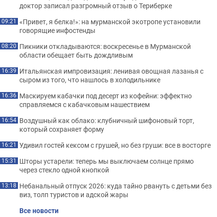
доктор записал разгромный отзыв о Териберке
«Привет, я белка!»: на мурманской экотропе установили
09:21
говорящие инфостенды
Пикники откладываются: воскресенье в Мурманской
08:20
области обещает быть дождливым
Итальянская импровизация: ленивая овощная лазанья с
16:39
сыром из того, что нашлось в холодильнике
Маскируем кабачки под десерт из кофейни: эффектно
16:36
справляемся с кабачковым нашествием
Воздушный как облако: клубничный шифоновый торт,
16:54
который сохраняет форму
Удивил гостей кексом с грушей, но без груши: все в восторге
16:21
Шторы устарели: теперь мы выключаем солнце прямо
15:31
через стекло одной кнопкой
Небанальный отпуск 2026: куда тайно рвануть с детьми без
13:18
виз, толп туристов и адской жары
Все новости