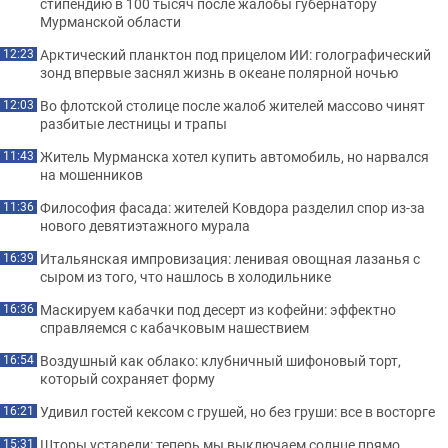
стипендию в 100 тысяч после жалобы губернатору
Мурманской области
Арктический планктон под прицелом ИИ: голографический
12:23
зонд впервые заснял жизнь в океане полярной ночью
Во флотской столице после жалоб жителей массово чинят
12:03
разбитые лестницы и трапы
Житель Мурманска хотел купить автомобиль, но нарвался
11:43
на мошенников
Философия фасада: жителей Ковдора разделил спор из-за
11:36
нового девятиэтажного мурала
Итальянская импровизация: ленивая овощная лазанья с
16:39
сыром из того, что нашлось в холодильнике
Маскируем кабачки под десерт из кофейни: эффектно
16:36
справляемся с кабачковым нашествием
Воздушный как облако: клубничный шифоновый торт,
16:54
который сохраняет форму
Удивил гостей кексом с грушей, но без груши: все в восторге
16:21
Шторы устарели: теперь мы выключаем солнце прямо
15:31