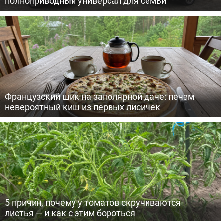
полноприводный универсал для семьи
Французский шик на заполярной даче: печем
невероятный киш из первых лисичек
5 причин, почему у томатов скручиваются
листья — и как с этим бороться