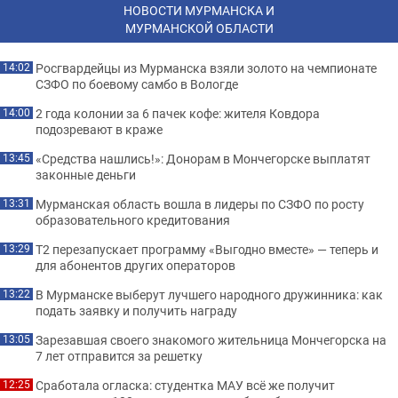
НОВОСТИ МУРМАНСКА И
МУРМАНСКОЙ ОБЛАСТИ
Росгвардейцы из Мурманска взяли золото на чемпионате
14:02
СЗФО по боевому самбо в Вологде
2 года колонии за 6 пачек кофе: жителя Ковдора
14:00
подозревают в краже
«Средства нашлись!»: Донорам в Мончегорске выплатят
13:45
законные деньги
Мурманская область вошла в лидеры по СЗФО по росту
13:31
образовательного кредитования
Т2 перезапускает программу «Выгодно вместе» — теперь и
13:29
для абонентов других операторов
В Мурманске выберут лучшего народного дружинника: как
13:22
подать заявку и получить награду
Зарезавшая своего знакомого жительница Мончегорска на
13:05
7 лет отправится за решетку
Сработала огласка: студентка МАУ всё же получит
12:25