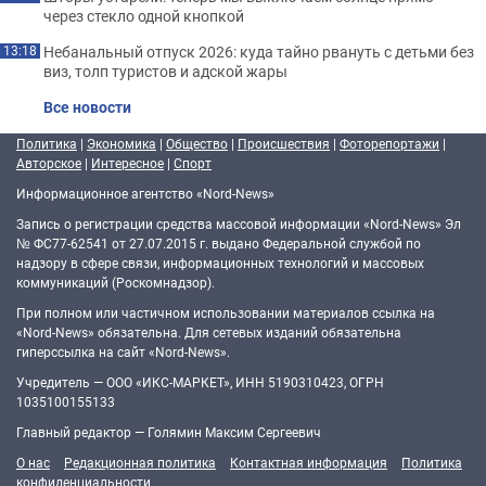
через стекло одной кнопкой
Небанальный отпуск 2026: куда тайно рвануть с детьми без
13:18
виз, толп туристов и адской жары
Все новости
Политика
|
Экономика
|
Общество
|
Происшествия
|
Фоторепортажи
|
Авторское
|
Интересное
|
Спорт
Информационное агентство «Nord-News»
Запись о регистрации средства массовой информации «Nord-News» Эл
№ ФС77-62541 от 27.07.2015 г. выдано Федеральной службой по
надзору в сфере связи, информационных технологий и массовых
коммуникаций (Роскомнадзор).
При полном или частичном использовании материалов ссылка на
«Nord-News» обязательна. Для сетевых изданий обязательна
гиперссылка на сайт «Nord-News».
Учредитель — ООО «ИКС-МАРКЕТ», ИНН 5190310423, ОГРН
1035100155133
Главный редактор — Голямин Максим Сергеевич
О нас
Редакционная политика
Контактная информация
Политика
конфиденциальности