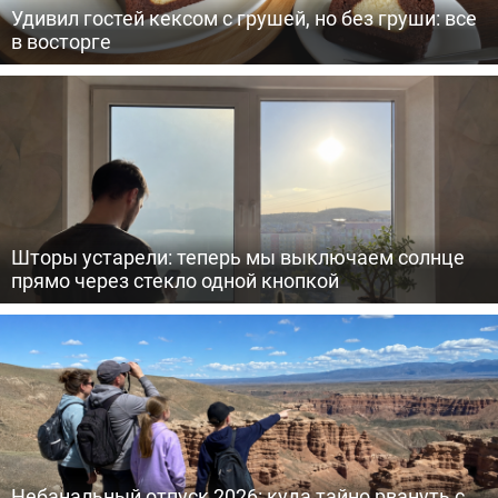
Удивил гостей кексом с грушей, но без груши: все
в восторге
Шторы устарели: теперь мы выключаем солнце
прямо через стекло одной кнопкой
Небанальный отпуск 2026: куда тайно рвануть с