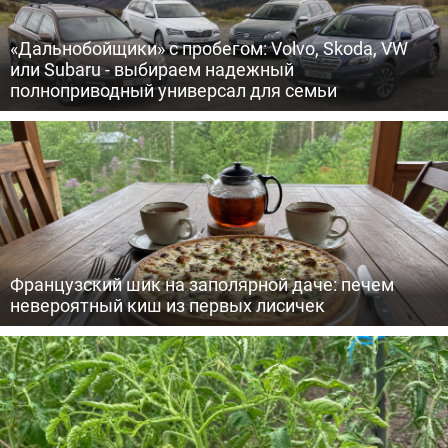
«Дальнобойщики» с пробегом: Volvo, Skoda, VW
или Subaru - выбираем надежный
полноприводный универсал для семьи
Французский шик на заполярной даче: печем
невероятный киш из первых лисичек