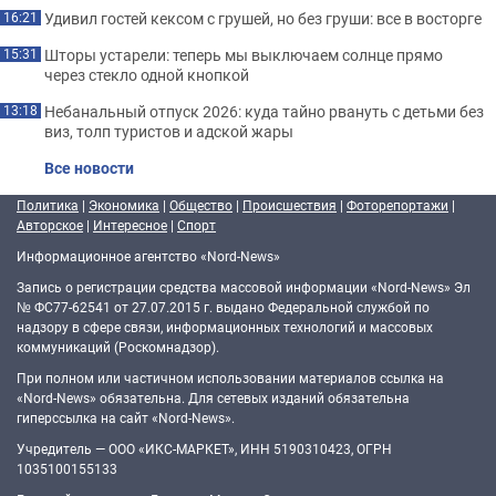
Удивил гостей кексом с грушей, но без груши: все в восторге
16:21
Шторы устарели: теперь мы выключаем солнце прямо
15:31
через стекло одной кнопкой
Небанальный отпуск 2026: куда тайно рвануть с детьми без
13:18
виз, толп туристов и адской жары
Все новости
Политика
|
Экономика
|
Общество
|
Происшествия
|
Фоторепортажи
|
Авторское
|
Интересное
|
Спорт
Информационное агентство «Nord-News»
Запись о регистрации средства массовой информации «Nord-News» Эл
№ ФС77-62541 от 27.07.2015 г. выдано Федеральной службой по
надзору в сфере связи, информационных технологий и массовых
коммуникаций (Роскомнадзор).
При полном или частичном использовании материалов ссылка на
«Nord-News» обязательна. Для сетевых изданий обязательна
гиперссылка на сайт «Nord-News».
Учредитель — ООО «ИКС-МАРКЕТ», ИНН 5190310423, ОГРН
1035100155133