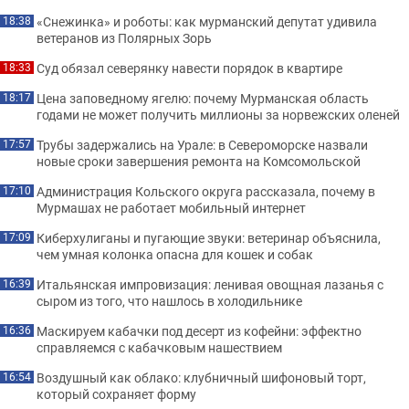
«Снежинка» и роботы: как мурманский депутат удивила
18:38
ветеранов из Полярных Зорь
Суд обязал северянку навести порядок в квартире
18:33
Цена заповедному ягелю: почему Мурманская область
18:17
годами не может получить миллионы за норвежских оленей
Трубы задержались на Урале: в Североморске назвали
17:57
новые сроки завершения ремонта на Комсомольской
Администрация Кольского округа рассказала, почему в
17:10
Мурмашах не работает мобильный интернет
Киберхулиганы и пугающие звуки: ветеринар объяснила,
17:09
чем умная колонка опасна для кошек и собак
Итальянская импровизация: ленивая овощная лазанья с
16:39
сыром из того, что нашлось в холодильнике
Маскируем кабачки под десерт из кофейни: эффектно
16:36
справляемся с кабачковым нашествием
Воздушный как облако: клубничный шифоновый торт,
16:54
который сохраняет форму