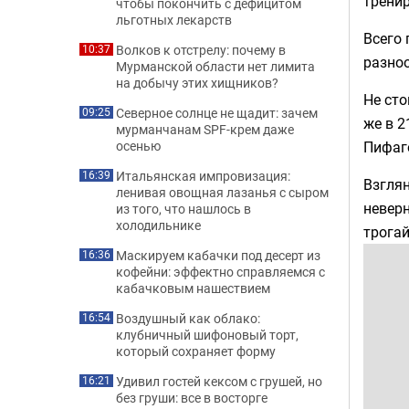
трени
чтобы покончить с дефицитом
льготных лекарств
Всего 
Волков к отстрелу: почему в
10:37
разно
Мурманской области нет лимита
на добычу этих хищников?
Не сто
Северное солнце не щадит: зачем
09:25
же в 2
мурманчанам SPF-крем даже
Пифаг
осенью
Итальянская импровизация:
16:39
Взглян
ленивая овощная лазанья с сыром
неверн
из того, что нашлось в
холодильнике
трога
Маскируем кабачки под десерт из
16:36
кофейни: эффектно справляемся с
кабачковым нашествием
Воздушный как облако:
16:54
клубничный шифоновый торт,
который сохраняет форму
Удивил гостей кексом с грушей, но
16:21
без груши: все в восторге