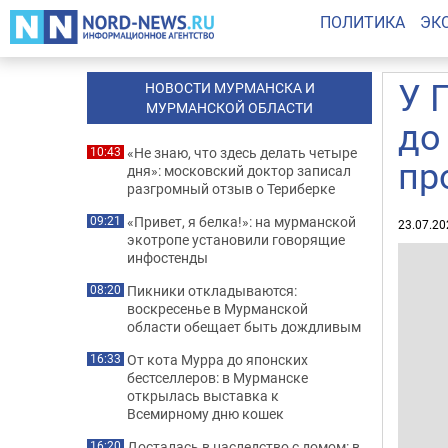
ПОЛИТИКА
ЭК
У 
НОВОСТИ МУРМАНСКА И
МУРМАНСКОЙ ОБЛАСТИ
до
«Не знаю, что здесь делать четыре
10:43
пр
дня»: московский доктор записал
разгромный отзыв о Териберке
«Привет, я белка!»: на мурманской
09:21
23.07.20
экотропе установили говорящие
инфостенды
Пикники откладываются:
08:20
воскресенье в Мурманской
области обещает быть дождливым
От кота Мурра до японских
16:33
бестселлеров: в Мурманске
открылась выставка к
Всемирному дню кошек
Досталась в наследство с домом: в
16:20