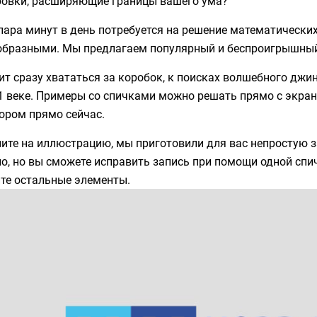
ровки, расширяющие границы вашего ума?
пара минут в день потребуется на решение математически
образными. Мы предлагаем популярный и беспроигрышный 
ит сразу хвататься за коробок, к поисках волшебного джи
1 веке. Примеры со спичками можно решать прямо с экран
ором прямо сейчас.
ите на иллюстрацию, мы приготовили для вас непростую з
о, но вы сможете исправить запись при помощи одной спич
йте остальные элементы.