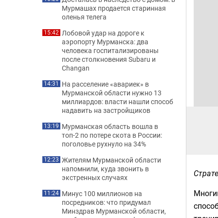
Мурмашах продается старинная
оленья телега
Лобовой удар на дороге к
15:42
аэропорту Мурманска: два
человека госпитализированы
после столкновения Subaru и
Changan
На расселение «авариек» в
14:31
Мурманской области нужно 13
миллиардов: власти нашли способ
надавить на застройщиков
Мурманская область вошла в
13:19
топ-2 по потере скота в России:
поголовье рухнуло на 34%
Жителям Мурманской области
12:23
напомнили, куда звонить в
Страте
экстренных случаях
Многи
Минус 100 миллионов на
11:24
посредников: что придумал
способ
Минздрав Мурманской области,