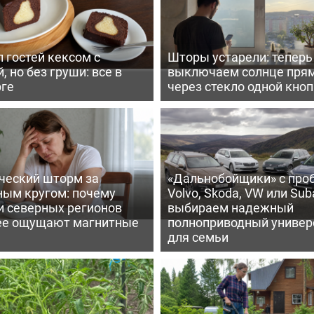
 гостей кексом с
Шторы устарели: тепер
, но без груши: все в
выключаем солнце пря
рге
через стекло одной кно
ческий шторм за
«Дальнобойщики» с про
ным кругом: почему
Volvo, Skoda, VW или Suba
и северных регионов
выбираем надежный
ее ощущают магнитные
полноприводный универ
для семьи