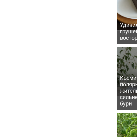
Удивил
грушей
восто
Косми
поляр
жител
сильн
бури