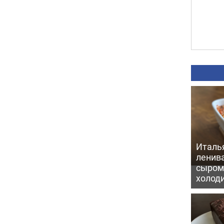
Италь
ленив
сыром 
холод