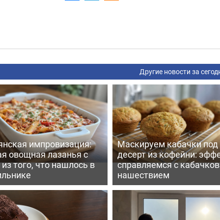
Другие новости за сегод
янская импровизация:
Маскируем кабачки под
ая овощная лазанья с
десерт из кофейни: эфф
из того, что нашлось в
справляемся с кабачко
ильнике
нашествием