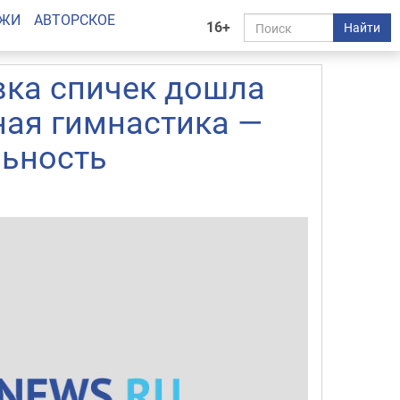
АЖИ
АВТОРСКОЕ
16+
Найти
вка спичек дошла
ная гимнастика —
льность