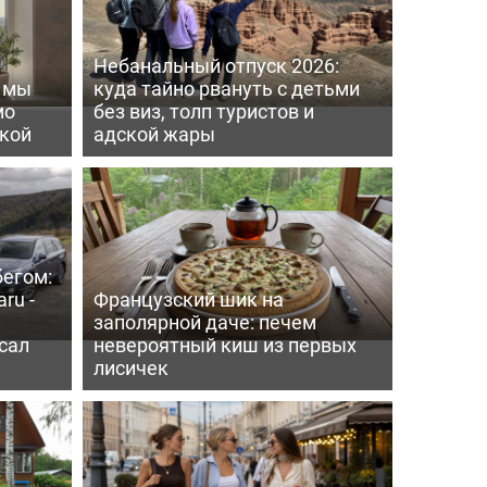
Небанальный отпуск 2026:
ь мы
куда тайно рвануть с детьми
мо
без виз, толп туристов и
пкой
адской жары
бегом:
ru -
Французский шик на
заполярной даче: печем
сал
невероятный киш из первых
лисичек