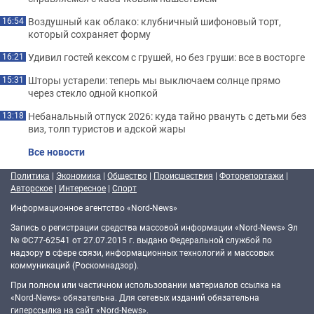
Воздушный как облако: клубничный шифоновый торт,
16:54
который сохраняет форму
Удивил гостей кексом с грушей, но без груши: все в восторге
16:21
Шторы устарели: теперь мы выключаем солнце прямо
15:31
через стекло одной кнопкой
Небанальный отпуск 2026: куда тайно рвануть с детьми без
13:18
виз, толп туристов и адской жары
Все новости
Политика
|
Экономика
|
Общество
|
Происшествия
|
Фоторепортажи
|
Авторское
|
Интересное
|
Спорт
Информационное агентство «Nord-News»
Запись о регистрации средства массовой информации «Nord-News» Эл
№ ФС77-62541 от 27.07.2015 г. выдано Федеральной службой по
надзору в сфере связи, информационных технологий и массовых
коммуникаций (Роскомнадзор).
При полном или частичном использовании материалов ссылка на
«Nord-News» обязательна. Для сетевых изданий обязательна
гиперссылка на сайт «Nord-News».