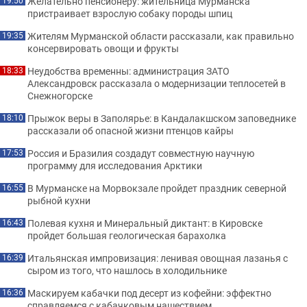
Желательно пенсионеру: жительница Мурманска
19:50
пристраивает взрослую собаку породы шпиц
Жителям Мурманской области рассказали, как правильно
19:35
консервировать овощи и фрукты
Неудобства временны: администрация ЗАТО
18:33
Александровск рассказала о модернизации теплосетей в
Снежногорске
Прыжок веры в Заполярье: в Кандалакшском заповеднике
18:10
рассказали об опасной жизни птенцов кайры
Россия и Бразилия создадут совместную научную
17:53
программу для исследования Арктики
В Мурманске на Морвокзале пройдет праздник северной
16:55
рыбной кухни
Полевая кухня и Минеральный диктант: в Кировске
16:43
пройдет большая геологическая барахолка
Итальянская импровизация: ленивая овощная лазанья с
16:39
сыром из того, что нашлось в холодильнике
Маскируем кабачки под десерт из кофейни: эффектно
16:36
справляемся с кабачковым нашествием