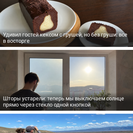
Удивил гостей кексом с грушей, но без груши: все
в восторге
Шторы устарели: теперь мы выключаем солнце
прямо через стекло одной кнопкой