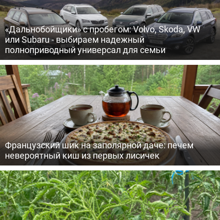
«Дальнобойщики» с пробегом: Volvo, Skoda, VW
или Subaru - выбираем надежный
полноприводный универсал для семьи
Французский шик на заполярной даче: печем
невероятный киш из первых лисичек