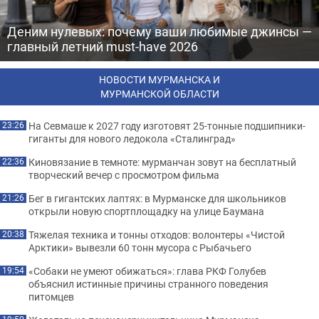
Деним нулевых: почему ваши любимые джинсы —
главный летний must-have 2026
НОВОСТИ МУРМАНСКА И
МУРМАНСКОЙ ОБЛАСТИ
На Севмаше к 2027 году изготовят 25-тонные подшипники-
23:26
гиганты для нового ледокола «Сталинград»
Киновязание в темноте: мурманчан зовут на бесплатный
22:36
творческий вечер с просмотром фильма
Бег в гигантских лаптях: в Мурманске для школьников
21:26
открыли новую спортплощадку на улице Баумана
Тяжелая техника и тонны отходов: волонтеры «Чистой
20:38
Арктики» вывезли 60 тонн мусора с Рыбачьего
«Собаки не умеют обижаться»: глава РКФ Голубев
19:54
объяснил истинные причины странного поведения
питомцев