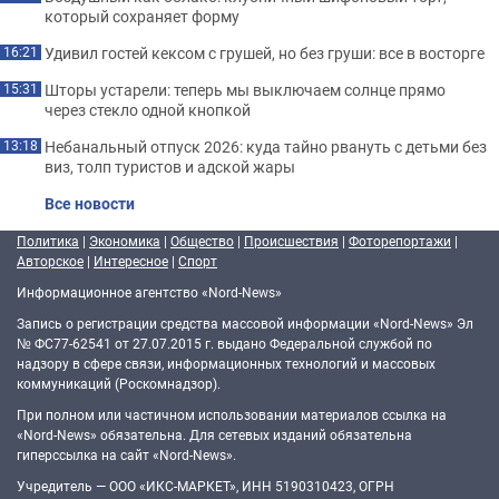
который сохраняет форму
Удивил гостей кексом с грушей, но без груши: все в восторге
16:21
Шторы устарели: теперь мы выключаем солнце прямо
15:31
через стекло одной кнопкой
Небанальный отпуск 2026: куда тайно рвануть с детьми без
13:18
виз, толп туристов и адской жары
Все новости
Политика
|
Экономика
|
Общество
|
Происшествия
|
Фоторепортажи
|
Авторское
|
Интересное
|
Спорт
Информационное агентство «Nord-News»
Запись о регистрации средства массовой информации «Nord-News» Эл
№ ФС77-62541 от 27.07.2015 г. выдано Федеральной службой по
надзору в сфере связи, информационных технологий и массовых
коммуникаций (Роскомнадзор).
При полном или частичном использовании материалов ссылка на
«Nord-News» обязательна. Для сетевых изданий обязательна
гиперссылка на сайт «Nord-News».
Учредитель — ООО «ИКС-МАРКЕТ», ИНН 5190310423, ОГРН