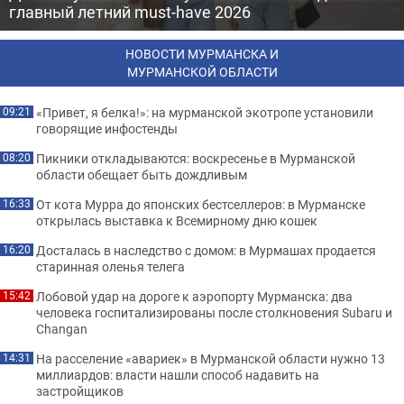
главный летний must-have 2026
НОВОСТИ МУРМАНСКА И
МУРМАНСКОЙ ОБЛАСТИ
«Привет, я белка!»: на мурманской экотропе установили
09:21
говорящие инфостенды
Пикники откладываются: воскресенье в Мурманской
08:20
области обещает быть дождливым
От кота Мурра до японских бестселлеров: в Мурманске
16:33
открылась выставка к Всемирному дню кошек
Досталась в наследство с домом: в Мурмашах продается
16:20
старинная оленья телега
Лобовой удар на дороге к аэропорту Мурманска: два
15:42
человека госпитализированы после столкновения Subaru и
Changan
На расселение «авариек» в Мурманской области нужно 13
14:31
миллиардов: власти нашли способ надавить на
застройщиков