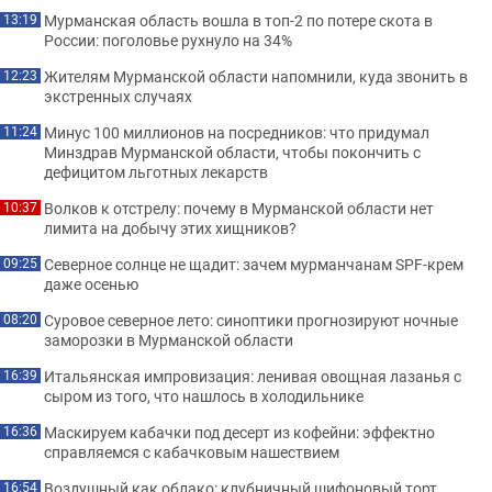
Мурманская область вошла в топ-2 по потере скота в
13:19
России: поголовье рухнуло на 34%
Жителям Мурманской области напомнили, куда звонить в
12:23
экстренных случаях
Минус 100 миллионов на посредников: что придумал
11:24
Минздрав Мурманской области, чтобы покончить с
дефицитом льготных лекарств
Волков к отстрелу: почему в Мурманской области нет
10:37
лимита на добычу этих хищников?
Северное солнце не щадит: зачем мурманчанам SPF-крем
09:25
даже осенью
Суровое северное лето: синоптики прогнозируют ночные
08:20
заморозки в Мурманской области
Итальянская импровизация: ленивая овощная лазанья с
16:39
сыром из того, что нашлось в холодильнике
Маскируем кабачки под десерт из кофейни: эффектно
16:36
справляемся с кабачковым нашествием
Воздушный как облако: клубничный шифоновый торт,
16:54