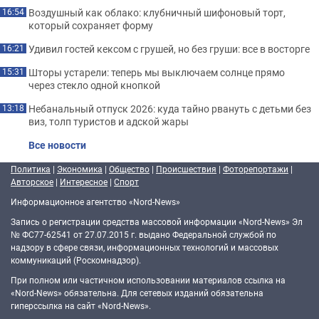
Воздушный как облако: клубничный шифоновый торт,
16:54
который сохраняет форму
Удивил гостей кексом с грушей, но без груши: все в восторге
16:21
Шторы устарели: теперь мы выключаем солнце прямо
15:31
через стекло одной кнопкой
Небанальный отпуск 2026: куда тайно рвануть с детьми без
13:18
виз, толп туристов и адской жары
Все новости
Политика
|
Экономика
|
Общество
|
Происшествия
|
Фоторепортажи
|
Авторское
|
Интересное
|
Спорт
Информационное агентство «Nord-News»
Запись о регистрации средства массовой информации «Nord-News» Эл
№ ФС77-62541 от 27.07.2015 г. выдано Федеральной службой по
надзору в сфере связи, информационных технологий и массовых
коммуникаций (Роскомнадзор).
При полном или частичном использовании материалов ссылка на
«Nord-News» обязательна. Для сетевых изданий обязательна
гиперссылка на сайт «Nord-News».