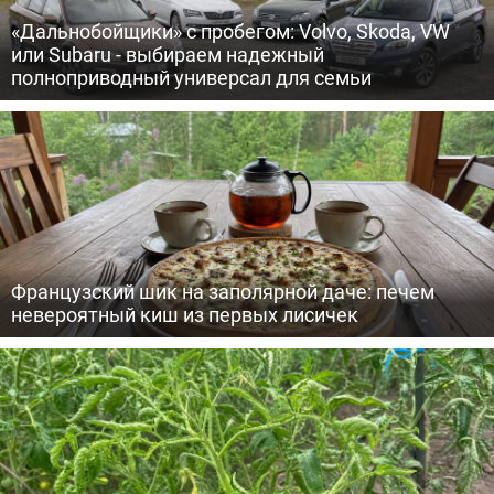
«Дальнобойщики» с пробегом: Volvo, Skoda, VW
или Subaru - выбираем надежный
полноприводный универсал для семьи
Французский шик на заполярной даче: печем
невероятный киш из первых лисичек