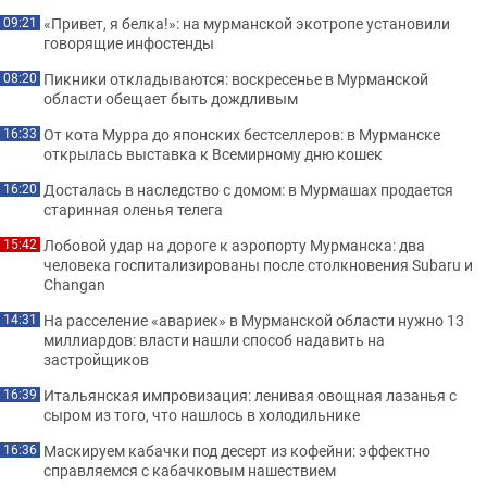
«Привет, я белка!»: на мурманской экотропе установили
09:21
говорящие инфостенды
Пикники откладываются: воскресенье в Мурманской
08:20
области обещает быть дождливым
От кота Мурра до японских бестселлеров: в Мурманске
16:33
открылась выставка к Всемирному дню кошек
Досталась в наследство с домом: в Мурмашах продается
16:20
старинная оленья телега
Лобовой удар на дороге к аэропорту Мурманска: два
15:42
человека госпитализированы после столкновения Subaru и
Changan
На расселение «авариек» в Мурманской области нужно 13
14:31
миллиардов: власти нашли способ надавить на
застройщиков
Итальянская импровизация: ленивая овощная лазанья с
16:39
сыром из того, что нашлось в холодильнике
Маскируем кабачки под десерт из кофейни: эффектно
16:36
справляемся с кабачковым нашествием