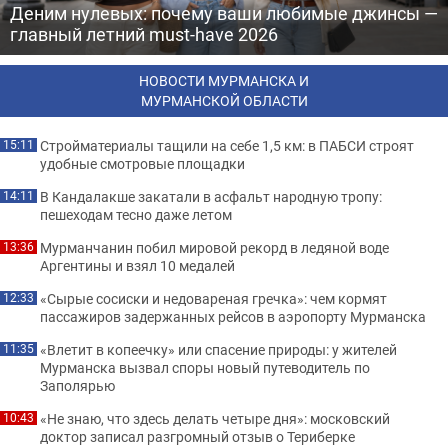
Деним нулевых: почему ваши любимые джинсы —
главный летний must-have 2026
НОВОСТИ МУРМАНСКА И
МУРМАНСКОЙ ОБЛАСТИ
Стройматериалы тащили на себе 1,5 км: в ПАБСИ строят
15:11
удобные смотровые площадки
В Кандалакше закатали в асфальт народную тропу:
14:11
пешеходам тесно даже летом
Мурманчанин побил мировой рекорд в ледяной воде
13:36
Аргентины и взял 10 медалей
«Сырые сосиски и недовареная гречка»: чем кормят
12:33
пассажиров задержанных рейсов в аэропорту Мурманска
«Влетит в копеечку» или спасение природы: у жителей
11:35
Мурманска вызвал споры новый путеводитель по
Заполярью
«Не знаю, что здесь делать четыре дня»: московский
10:43
доктор записал разгромный отзыв о Териберке