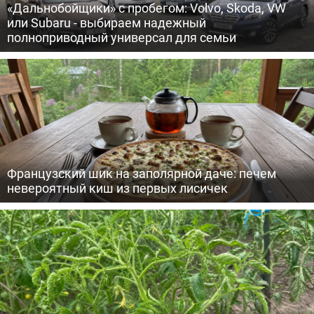
«Дальнобойщики» с пробегом: Volvo, Skoda, VW
или Subaru - выбираем надежный
полноприводный универсал для семьи
Французский шик на заполярной даче: печем
невероятный киш из первых лисичек