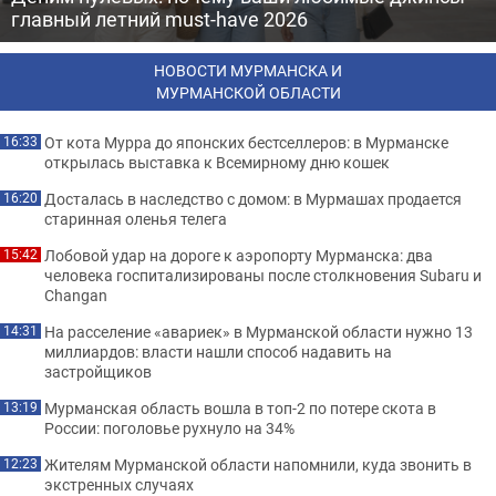
главный летний must-have 2026
НОВОСТИ МУРМАНСКА И
МУРМАНСКОЙ ОБЛАСТИ
От кота Мурра до японских бестселлеров: в Мурманске
16:33
открылась выставка к Всемирному дню кошек
Досталась в наследство с домом: в Мурмашах продается
16:20
старинная оленья телега
Лобовой удар на дороге к аэропорту Мурманска: два
15:42
человека госпитализированы после столкновения Subaru и
Changan
На расселение «авариек» в Мурманской области нужно 13
14:31
миллиардов: власти нашли способ надавить на
застройщиков
Мурманская область вошла в топ-2 по потере скота в
13:19
России: поголовье рухнуло на 34%
Жителям Мурманской области напомнили, куда звонить в
12:23
экстренных случаях