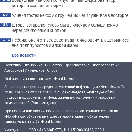
Воздушный как облако: клубничный шифоновый торт,
который сохраняет форму
Удивил гостей кексом с грушей, но без груши: все в восторге
16:21
Шторы устарели: теперь мы выключаем солнце прямо
15:31
через стекло одной кнопкой
Небанальный отпуск 2026: куда тайно рвануть с детьми без
13:18
виз, толп туристов и адской жары
Все новости
Политика
|
Экономика
|
Общество
|
Происшествия
|
Фоторепортажи
|
Авторское
|
Интересное
|
Спорт
Информационное агентство «Nord-News»
Запись о регистрации средства массовой информации «Nord-News» Эл
№ ФС77-62541 от 27.07.2015 г. выдано Федеральной службой по
надзору в сфере связи, информационных технологий и массовых
коммуникаций (Роскомнадзор).
При полном или частичном использовании материалов ссылка на
«Nord-News» обязательна. Для сетевых изданий обязательна
гиперссылка на сайт «Nord-News».
Учредитель — ООО «ИКС-МАРКЕТ», ИНН 5190310423, ОГРН