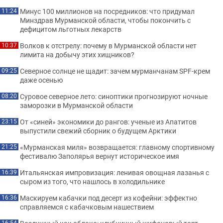
Минус 100 миллионов на посредников: что придумал
11:24
Минздрав Мурманской области, чтобы покончить с
дефицитом льготных лекарств
Волков к отстрелу: почему в Мурманской области нет
10:37
лимита на добычу этих хищников?
Северное солнце не щадит: зачем мурманчанам SPF-крем
09:25
даже осенью
Суровое северное лето: синоптики прогнозируют ночные
08:20
заморозки в Мурманской области
От «синей» экономики до рангов: ученые из Апатитов
23:15
выпустили свежий сборник о будущем Арктики
«Мурманская миля» возвращается: главному спортивному
21:25
фестивалю Заполярья вернут историческое имя
Итальянская импровизация: ленивая овощная лазанья с
16:39
сыром из того, что нашлось в холодильнике
Маскируем кабачки под десерт из кофейни: эффектно
16:36
справляемся с кабачковым нашествием
16:54