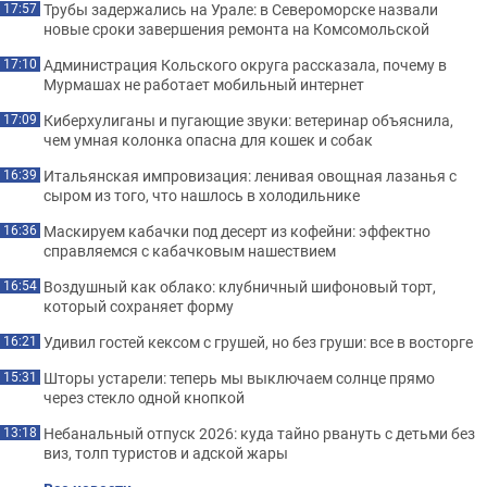
Трубы задержались на Урале: в Североморске назвали
17:57
новые сроки завершения ремонта на Комсомольской
Администрация Кольского округа рассказала, почему в
17:10
Мурмашах не работает мобильный интернет
Киберхулиганы и пугающие звуки: ветеринар объяснила,
17:09
чем умная колонка опасна для кошек и собак
Итальянская импровизация: ленивая овощная лазанья с
16:39
сыром из того, что нашлось в холодильнике
Маскируем кабачки под десерт из кофейни: эффектно
16:36
справляемся с кабачковым нашествием
Воздушный как облако: клубничный шифоновый торт,
16:54
который сохраняет форму
Удивил гостей кексом с грушей, но без груши: все в восторге
16:21
Шторы устарели: теперь мы выключаем солнце прямо
15:31
через стекло одной кнопкой
Небанальный отпуск 2026: куда тайно рвануть с детьми без
13:18
виз, толп туристов и адской жары