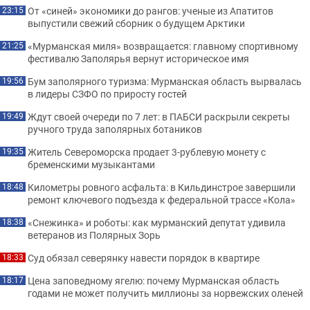
От «синей» экономики до рангов: ученые из Апатитов
23:15
выпустили свежий сборник о будущем Арктики
«Мурманская миля» возвращается: главному спортивному
21:25
фестивалю Заполярья вернут историческое имя
Бум заполярного туризма: Мурманская область вырвалась
19:56
в лидеры СЗФО по приросту гостей
Ждут своей очереди по 7 лет: в ПАБСИ раскрыли секреты
19:49
ручного труда заполярных ботаников
Житель Североморска продает 3-рублевую монету с
19:35
бременскими музыкантами
Километры ровного асфальта: в Кильдинстрое завершили
18:48
ремонт ключевого подъезда к федеральной трассе «Кола»
«Снежинка» и роботы: как мурманский депутат удивила
18:38
ветеранов из Полярных Зорь
Суд обязал северянку навести порядок в квартире
18:33
Цена заповедному ягелю: почему Мурманская область
18:17
годами не может получить миллионы за норвежских оленей