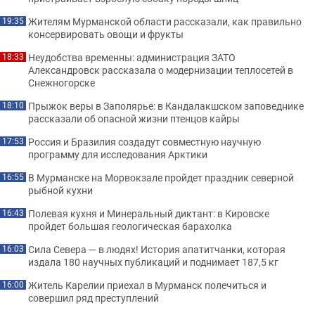
Жителям Мурманской области рассказали, как правильно
19:35
консервировать овощи и фрукты
Неудобства временны: администрация ЗАТО
18:33
Александровск рассказала о модернизации теплосетей в
Снежногорске
Прыжок веры в Заполярье: в Кандалакшском заповеднике
18:10
рассказали об опасной жизни птенцов кайры
Россия и Бразилия создадут совместную научную
17:53
программу для исследования Арктики
В Мурманске на Морвокзале пройдет праздник северной
16:55
рыбной кухни
Полевая кухня и Минеральный диктант: в Кировске
16:43
пройдет большая геологическая барахолка
Сила Севера — в людях! История апатитчанки, которая
16:03
издала 180 научных публикаций и поднимает 187,5 кг
Житель Карелии приехал в Мурманск полечиться и
16:00
совершил ряд преступлений