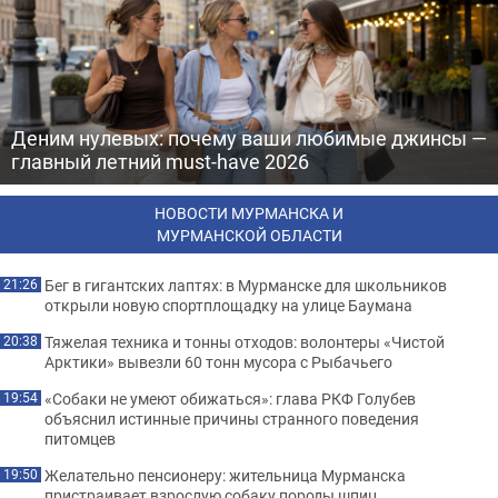
Деним нулевых: почему ваши любимые джинсы —
главный летний must-have 2026
НОВОСТИ МУРМАНСКА И
МУРМАНСКОЙ ОБЛАСТИ
Бег в гигантских лаптях: в Мурманске для школьников
21:26
открыли новую спортплощадку на улице Баумана
Тяжелая техника и тонны отходов: волонтеры «Чистой
20:38
Арктики» вывезли 60 тонн мусора с Рыбачьего
«Собаки не умеют обижаться»: глава РКФ Голубев
19:54
объяснил истинные причины странного поведения
питомцев
Желательно пенсионеру: жительница Мурманска
19:50
пристраивает взрослую собаку породы шпиц