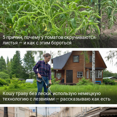
5 причин, почему у томатов скручиваются
листья — и как с этим бороться
Кошу траву без лески: использую немецкую
технологию с лезвиями — рассказываю как есть