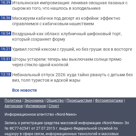
Итальянская импровизация: ленивая овощная лазанья с
16:39
сыром из того, что нашлось в холодильнике
Маскируем кабачки под десерт из кофейни: эффектно
16:36
справляемся с кабачковым нашествием
Воздушный как облако: клубничный шифоновый торт,
16:54
который сохраняет форму
Удивил гостей кексом с грушей, но без груши: все в восторге
16:21
Шторы устарели: теперь мы выключаем солнце прямо
15:31
через стекло одной кнопкой
Небанальный отпуск 2026: куда тайно рвануть с детьми без
13:18
виз, толп туристов и адской жары
Все новости
Политика
|
Экономика
|
Общество
|
Происшествия
|
Фоторепортажи
|
Авторское
|
Интересное
|
Спорт
Информационное агентство «Nord-News»
Запись о регистрации средства массовой информации «Nord-News» Эл
№ ФС77-62541 от 27.07.2015 г. выдано Федеральной службой по
надзору в сфере связи, информационных технологий и массовых