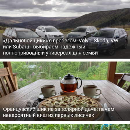
«Дальнобойщики» с пробегом: Volvo, Skoda, VW
или Subaru - выбираем надежный
полноприводный универсал для семьи
Французский шик на заполярной даче: печем
невероятный киш из первых лисичек