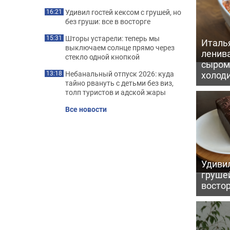
Удивил гостей кексом с грушей, но
16:21
без груши: все в восторге
Шторы устарели: теперь мы
15:31
Италь
выключаем солнце прямо через
ленив
стекло одной кнопкой
сыром 
холод
Небанальный отпуск 2026: куда
13:18
тайно рвануть с детьми без виз,
толп туристов и адской жары
Все новости
Удивил
грушей
восто