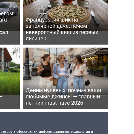
бегом:
ru -
Французский шик на
заполярной даче: печем
сал
невероятный киш из первых
лисичек
Деним нулевых: почему ваши
—
любимые джинсы — главный
летний must-have 2026
надзору в сфере связи, информационных технологий и