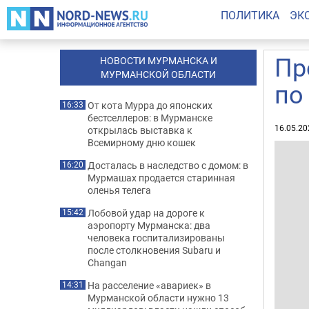
ПОЛИТИКА
ЭК
Пр
НОВОСТИ МУРМАНСКА И
МУРМАНСКОЙ ОБЛАСТИ
по
От кота Мурра до японских
16:33
бестселлеров: в Мурманске
16.05.20
открылась выставка к
Всемирному дню кошек
Досталась в наследство с домом: в
16:20
Мурмашах продается старинная
оленья телега
Лобовой удар на дороге к
15:42
аэропорту Мурманска: два
человека госпитализированы
после столкновения Subaru и
Changan
На расселение «авариек» в
14:31
Мурманской области нужно 13