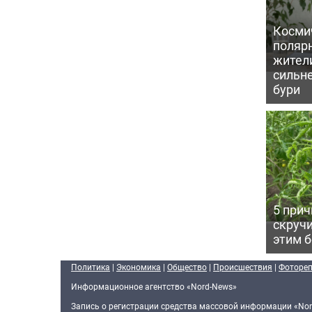
Косми
поляр
жител
сильн
бури
5 прич
скручи
этим 
Политика
|
Экономика
|
Общество
|
Происшествия
|
Фоторе
Информационное агентство «Nord-News»
Запись о регистрации средства массовой информации «Nor