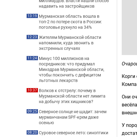
миллиардов: власти нашли способ
надавить на застройщиков
Мурманская область вошла в
13:19
топ-2 по потере скота в России:
поголовье рухнуло на 34%
Жителям Мурманской области
12:23
напомнили, куда звонить в
экстренных случаях
Минус 100 миллионов на
11:24
Очаров
посредников: что придумал
Минздрав Мурманской области,
чтобы покончить с дефицитом
Корги
льготных лекарств
Компа
Волков к отстрелу: почему в
10:37
Мурманской области нет лимита
Они оч
на добычу этих хищников?
весёла
Северное солнце не щадит: зачем
09:25
внешн
мурманчанам SPF-крем даже
осенью
У поро
достат
Суровое северное лето: синоптики
08:20