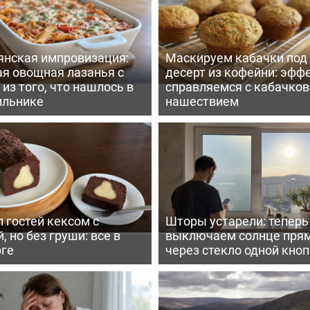
янская импровизация:
Маскируем кабачки под
ая овощная лазанья с
десерт из кофейни: эфф
из того, что нашлось в
справляемся с кабачко
ильнике
нашествием
 гостей кексом с
Шторы устарели: тепер
, но без груши: все в
выключаем солнце пря
рге
через стекло одной кно