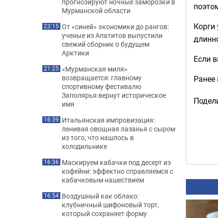
прогнозируют ночные заморозки в
поэтом
Мурманской области
Корги 
От «синей» экономики до рангов:
23:15
ученые из Апатитов выпустили
длинно
свежий сборник о будущем
Арктики
Если в
«Мурманская миля»
21:25
возвращается: главному
Ранее
спортивному фестивалю
Заполярья вернут историческое
Подели
имя
Итальянская импровизация:
16:39
ленивая овощная лазанья с сыром
из того, что нашлось в
холодильнике
Маскируем кабачки под десерт из
16:36
кофейни: эффектно справляемся с
кабачковым нашествием
Воздушный как облако:
16:54
клубничный шифоновый торт,
который сохраняет форму