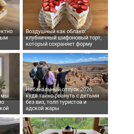
ектно
Воздушный как облако:
вым
клубничный шифоновый торт,
который сохраняет форму
Небанальный отпуск 2026:
ь мы
куда тайно рвануть с детьми
мо
без виз, толп туристов и
пкой
адской жары