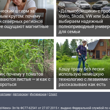
ческий шторм за
«Дальнобойщики» с про
ным кругом: почему
Volvo, Skoda, VW или Suba
и северных регионов
выбираем надежный
ее ощущают магнитные
полноприводный универ
для семьи
Кошу траву без лески:
ин, почему у томатов
использую немецкую
ваются листья — и как с
технологию с лезвиями 
бороться
рассказываю как есть
портажи
|
Авторское
|
Интересное
|
Спорт
d-News» Эл № ФС77-62541 от 27.07.2015 г. выдано Федеральной службой по 