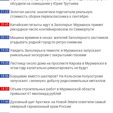
обсудили на совещании у Юрия Трутнева
Золотая школа: аналитики подсчитали реальную
21:22
стоимость сборки первоклассника к сентябрю
Китайские гиганты идут в Заполярье: Мурманск примет
20:45
рекордное число контейнеровозов по Севморпути
Машина времени в окнах: жителей Заполярного заставили
20:13
угадывать родной город по ретро-снимкам
Увидеть Заполярье в темноте: в Мурманске запускают
19:35
уникальные экскурсии с закрытыми глазами
Лестницу около дома на проспекте Кирова в Мурманске в
19:35
этом году капитально ремонтировать не будут
Борщевик вместо шахтеров? На Кольском полуострове
18:56
запускают «зеленую» добычу редкоземельных металлов
Объем строительных работ в Мурманской области
18:33
превысил 61 миллиард рублей
Духовный щит Арктики: на Новой Земле освятили самый
17:44
северный гарнизонный храм России