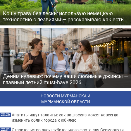
Кошу траву без лески: использую немецкую
технологию с лезвиями — рассказываю как есть
Деним нулевых: почему ваши любимые джинсы —
главный летний must-have 2026
НОВОСТИ МУРМАНСКА И
МУРМАНСКОЙ ОБЛАСТИ
Апатиты ищут таланты: как ваш эскиз может навсегда
23:26
изменить облик города к юбилею
Строительство дноуглубительного флота для Севморпути
22:31