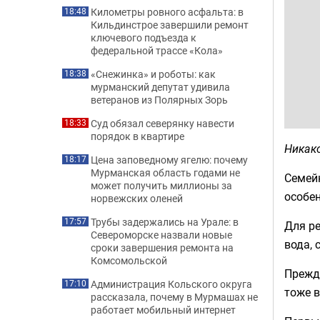
Километры ровного асфальта: в
18:48
Кильдинстрое завершили ремонт
ключевого подъезда к
федеральной трассе «Кола»
«Снежинка» и роботы: как
18:38
мурманский депутат удивила
ветеранов из Полярных Зорь
Суд обязал северянку навести
18:33
порядок в квартире
Никак
Цена заповедному ягелю: почему
18:17
Мурманская область годами не
Семей
может получить миллионы за
особен
норвежских оленей
Трубы задержались на Урале: в
17:57
Для ре
Североморске назвали новые
вода, 
сроки завершения ремонта на
Комсомольской
Прежде
Администрация Кольского округа
17:10
тоже в
рассказала, почему в Мурмашах не
работает мобильный интернет