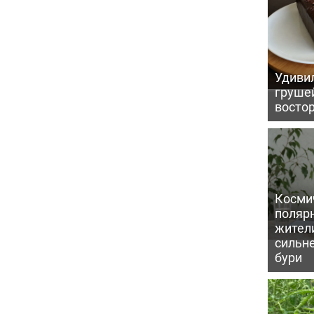
Удивил
грушей
восто
Косми
поляр
жител
сильн
бури