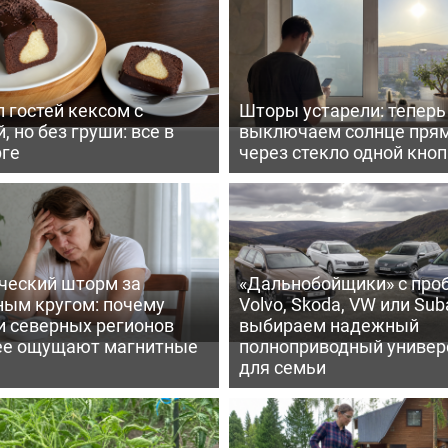
 гостей кексом с
Шторы устарели: тепер
, но без груши: все в
выключаем солнце пря
рге
через стекло одной кно
ческий шторм за
«Дальнобойщики» с про
ным кругом: почему
Volvo, Skoda, VW или Suba
и северных регионов
выбираем надежный
ее ощущают магнитные
полноприводный универ
для семьи