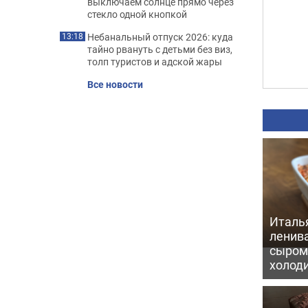
выключаем солнце прямо через
стекло одной кнопкой
Небанальный отпуск 2026: куда
13:18
тайно рвануть с детьми без виз,
толп туристов и адской жары
Все новости
Италь
ленив
сыром 
холод