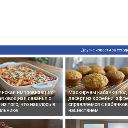
Другие новости за сегод
янская импровизация:
Маскируем кабачки под
ая овощная лазанья с
десерт из кофейни: эфф
из того, что нашлось в
справляемся с кабачко
ильнике
нашествием