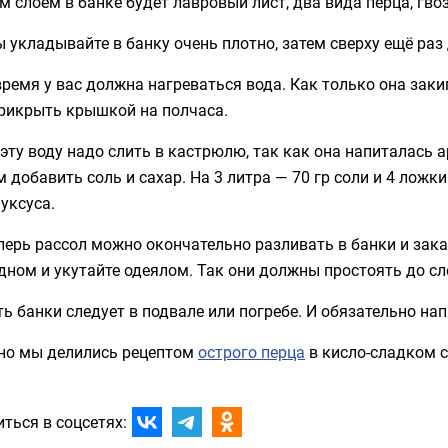
 слоем в банке будет лавровый лист, два вида перца, гво
 укладывайте в банку очень плотно, затем сверху ещё раз 
время у вас должна нагреваться вода. Как только она заки
прикрыть крышкой на полчаса.
эту воду надо слить в кастрюлю, так как она напиталась 
м добавить соль и сахар. На 3 литра — 70 гр соли и 4 ложк
уксуса.
перь рассол можно окончательно разливать в банки и зак
дном и укутайте одеялом. Так они должны простоять до с
ь банки следует в подвале или погребе. И обязательно нап
но мы делились рецептом
острого перца
в кисло-сладком с
ться в соцсетях: