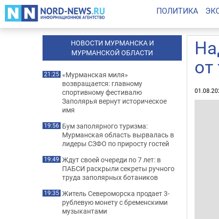
ПОЛИТИКА
ЭК
На
НОВОСТИ МУРМАНСКА И
МУРМАНСКОЙ ОБЛАСТИ
от
«Мурманская миля»
21:25
возвращается: главному
01.08.20
спортивному фестивалю
Заполярья вернут историческое
имя
Бум заполярного туризма:
19:56
Мурманская область вырвалась в
лидеры СЗФО по приросту гостей
Ждут своей очереди по 7 лет: в
19:49
ПАБСИ раскрыли секреты ручного
труда заполярных ботаников
Житель Североморска продает 3-
19:35
рублевую монету с бременскими
музыкантами