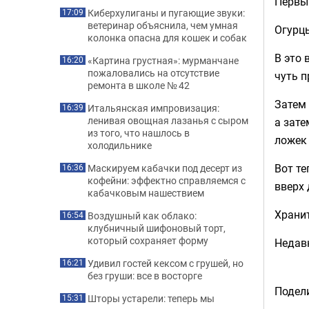
Первым
Киберхулиганы и пугающие звуки:
17:09
ветеринар объяснила, чем умная
Огурцы
колонка опасна для кошек и собак
В это 
«Картина грустная»: мурманчане
16:20
пожаловались на отсутствие
чуть 
ремонта в школе № 42
Затем 
Итальянская импровизация:
16:39
ленивая овощная лазанья с сыром
а зате
из того, что нашлось в
ложек 
холодильнике
Вот те
Маскируем кабачки под десерт из
16:36
кофейни: эффектно справляемся с
вверх 
кабачковым нашествием
Хранит
Воздушный как облако:
16:54
клубничный шифоновый торт,
который сохраняет форму
Недав
Удивил гостей кексом с грушей, но
16:21
без груши: все в восторге
Подели
Шторы устарели: теперь мы
15:31