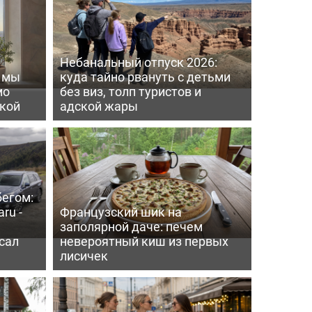
Небанальный отпуск 2026:
ь мы
куда тайно рвануть с детьми
мо
без виз, толп туристов и
пкой
адской жары
бегом:
ru -
Французский шик на
заполярной даче: печем
сал
невероятный киш из первых
лисичек