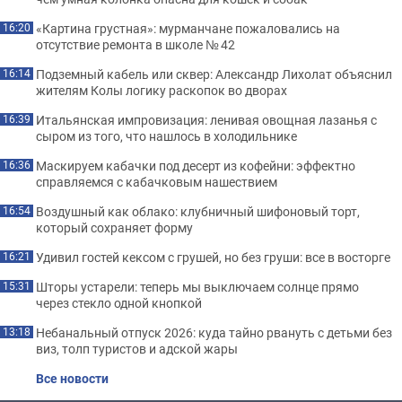
«Картина грустная»: мурманчане пожаловались на
16:20
отсутствие ремонта в школе № 42
Подземный кабель или сквер: Александр Лихолат объяснил
16:14
жителям Колы логику раскопок во дворах
Итальянская импровизация: ленивая овощная лазанья с
16:39
сыром из того, что нашлось в холодильнике
Маскируем кабачки под десерт из кофейни: эффектно
16:36
справляемся с кабачковым нашествием
Воздушный как облако: клубничный шифоновый торт,
16:54
который сохраняет форму
Удивил гостей кексом с грушей, но без груши: все в восторге
16:21
Шторы устарели: теперь мы выключаем солнце прямо
15:31
через стекло одной кнопкой
Небанальный отпуск 2026: куда тайно рвануть с детьми без
13:18
виз, толп туристов и адской жары
Все новости