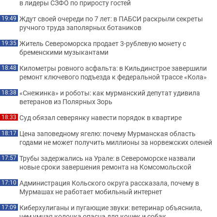
в лидеры СЗФО по приросту гостей
Ждут своей очереди по 7 лет: в ПАБСИ раскрыли секреты
19:49
ручного труда заполярных ботаников
Житель Североморска продает 3-рублевую монету с
19:35
бременскими музыкантами
Километры ровного асфальта: в Кильдинстрое завершили
18:48
ремонт ключевого подъезда к федеральной трассе «Кола»
«Снежинка» и роботы: как мурманский депутат удивила
18:38
ветеранов из Полярных Зорь
Суд обязал северянку навести порядок в квартире
18:33
Цена заповедному ягелю: почему Мурманская область
18:17
годами не может получить миллионы за норвежских оленей
Трубы задержались на Урале: в Североморске назвали
17:57
новые сроки завершения ремонта на Комсомольской
Администрация Кольского округа рассказала, почему в
17:10
Мурмашах не работает мобильный интернет
Киберхулиганы и пугающие звуки: ветеринар объяснила,
17:09
чем умная колонка опасна для кошек и собак