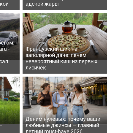
пкой
адской жары
бегом:
ru -
Французский шик на
заполярной даче: печем
сал
невероятный киш из первых
лисичек
Деним нулевых: почему ваши
—
любимые джинсы — главный
летний must-have 2026