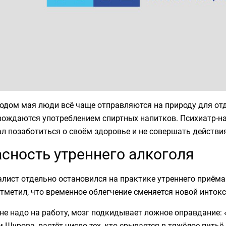
одом мая люди всё чаще отправляются на природу для отд
вождаются употреблением спиртных напитков. Психиатр-на
л позаботиться о своём здоровье и не совершать действия
сность утреннего алкоголя
лист отдельно остановился на практике утреннего приёма
тметил, что временное облегчение сменяется новой инток
не надо на работу, мозг подкидывает ложное оправдание: «
 Шурова, растёт число тех, кто срывается в тяжёлое питьё