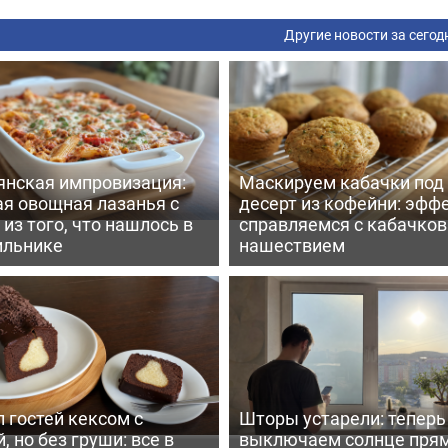
Другие новости за сегод
янская импровизация:
Маскируем кабачки под
ая овощная лазанья с
десерт из кофейни: эфф
из того, что нашлось в
справляемся с кабачко
ильнике
нашествием
 гостей кексом с
Шторы устарели: тепер
, но без груши: все в
выключаем солнце пря