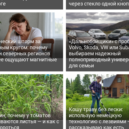
рге
через стекло одной кно
ческий шторм за
«Дальнобойщики» с про
ным кругом: почему
Volvo, Skoda, VW или Suba
и северных регионов
выбираем надежный
ее ощущают магнитные
полноприводный универ
для семьи
Кошу траву без лески:
ин, почему у томатов
использую немецкую
ваются листья — и как с
технологию с лезвиями 
бороться
рассказываю как есть