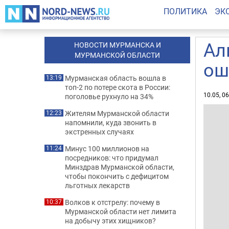
ПОЛИТИКА
ЭК
Ал
НОВОСТИ МУРМАНСКА И
МУРМАНСКОЙ ОБЛАСТИ
ош
Мурманская область вошла в
13:19
топ-2 по потере скота в России:
10.05, 0
поголовье рухнуло на 34%
Жителям Мурманской области
12:23
напомнили, куда звонить в
экстренных случаях
Минус 100 миллионов на
11:24
посредников: что придумал
Минздрав Мурманской области,
чтобы покончить с дефицитом
льготных лекарств
Волков к отстрелу: почему в
10:37
Мурманской области нет лимита
на добычу этих хищников?