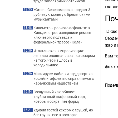
труда заполярных ботаников
главны
Житель Североморска продает 3-
19:35
рублевую монету с бременскими
Поч
музыкантами
Километры ровного асфальта: в
18:48
Также 
Кильдинстрое завершили ремонт
ключевого подъезда к
Сердеч
федеральной трассе «Кола»
жар и 
Итальянская импровизация:
16:39
Вам та
ленивая овощная лазанья с сыром
из того, что нашлось в
холодильнике
Фото:
Маскируем кабачки под десерт из
16:36
кофейни: эффектно справляемся с
кабачковым нашествием
Подели
Воздушный как облако:
16:54
клубничный шифоновый торт,
который сохраняет форму
Удивил гостей кексом с грушей, но
16:21
без груши: все в восторге