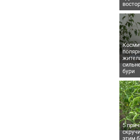
восто
Косми
поляр
жител
сильн
бури
5 прич
скручи
этим 