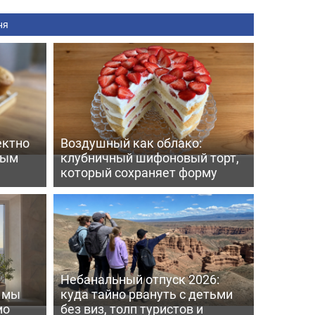
ня
ектно
Воздушный как облако:
вым
клубничный шифоновый торт,
который сохраняет форму
Небанальный отпуск 2026:
ь мы
куда тайно рвануть с детьми
мо
без виз, толп туристов и