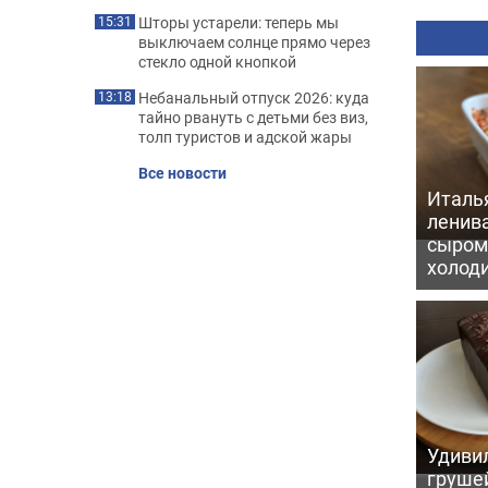
Шторы устарели: теперь мы
15:31
выключаем солнце прямо через
стекло одной кнопкой
Небанальный отпуск 2026: куда
13:18
тайно рвануть с детьми без виз,
толп туристов и адской жары
Все новости
Италь
ленив
сыром 
холод
Удивил
грушей