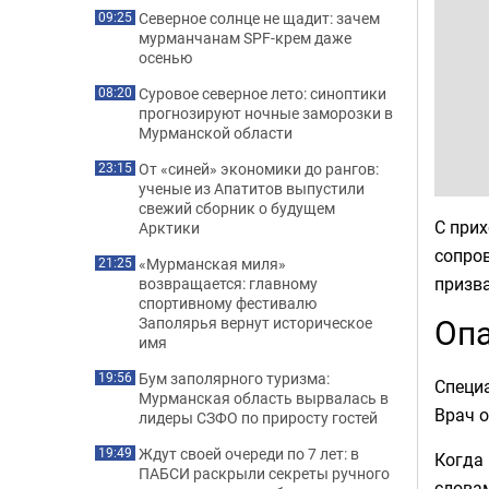
Северное солнце не щадит: зачем
09:25
мурманчанам SPF-крем даже
осенью
Суровое северное лето: синоптики
08:20
прогнозируют ночные заморозки в
Мурманской области
От «синей» экономики до рангов:
23:15
ученые из Апатитов выпустили
свежий сборник о будущем
С прих
Арктики
сопро
«Мурманская миля»
21:25
призва
возвращается: главному
спортивному фестивалю
Опа
Заполярья вернут историческое
имя
Бум заполярного туризма:
19:56
Специа
Мурманская область вырвалась в
Врач о
лидеры СЗФО по приросту гостей
Ждут своей очереди по 7 лет: в
19:49
Когда 
ПАБСИ раскрыли секреты ручного
словам