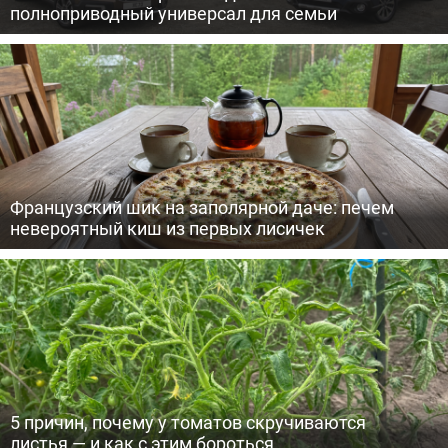
полноприводный универсал для семьи
Французский шик на заполярной даче: печем
невероятный киш из первых лисичек
5 причин, почему у томатов скручиваются
листья — и как с этим бороться