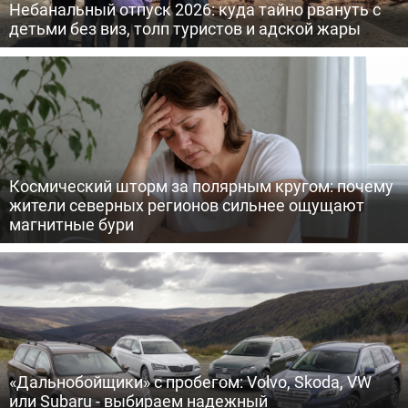
Небанальный отпуск 2026: куда тайно рвануть с
детьми без виз, толп туристов и адской жары
Космический шторм за полярным кругом: почему
жители северных регионов сильнее ощущают
магнитные бури
«Дальнобойщики» с пробегом: Volvo, Skoda, VW
или Subaru - выбираем надежный