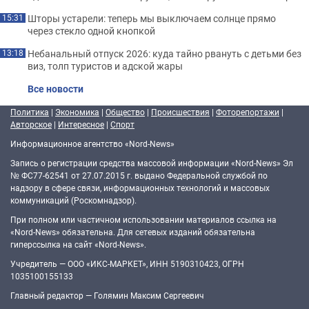
Шторы устарели: теперь мы выключаем солнце прямо
15:31
через стекло одной кнопкой
Небанальный отпуск 2026: куда тайно рвануть с детьми без
13:18
виз, толп туристов и адской жары
Все новости
Политика
|
Экономика
|
Общество
|
Происшествия
|
Фоторепортажи
|
Авторское
|
Интересное
|
Спорт
Информационное агентство «Nord-News»
Запись о регистрации средства массовой информации «Nord-News» Эл
№ ФС77-62541 от 27.07.2015 г. выдано Федеральной службой по
надзору в сфере связи, информационных технологий и массовых
коммуникаций (Роскомнадзор).
При полном или частичном использовании материалов ссылка на
«Nord-News» обязательна. Для сетевых изданий обязательна
гиперссылка на сайт «Nord-News».
Учредитель — ООО «ИКС-МАРКЕТ», ИНН 5190310423, ОГРН
1035100155133
Главный редактор — Голямин Максим Сергеевич