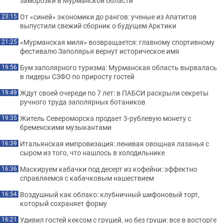
заморозки в Мурманской области
От «синей» экономики до рангов: ученые из Апатитов
23:15
выпустили свежий сборник о будущем Арктики
«Мурманская миля» возвращается: главному спортивному
21:25
фестивалю Заполярья вернут историческое имя
Бум заполярного туризма: Мурманская область вырвалась
19:56
в лидеры СЗФО по приросту гостей
Ждут своей очереди по 7 лет: в ПАБСИ раскрыли секреты
19:49
ручного труда заполярных ботаников
Житель Североморска продает 3-рублевую монету с
19:35
бременскими музыкантами
Итальянская импровизация: ленивая овощная лазанья с
16:39
сыром из того, что нашлось в холодильнике
Маскируем кабачки под десерт из кофейни: эффектно
16:36
справляемся с кабачковым нашествием
Воздушный как облако: клубничный шифоновый торт,
16:54
который сохраняет форму
Удивил гостей кексом с грушей, но без груши: все в восторге
16:21