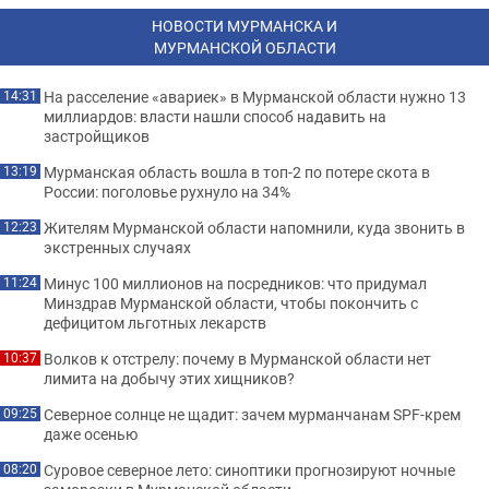
НОВОСТИ МУРМАНСКА И
МУРМАНСКОЙ ОБЛАСТИ
На расселение «авариек» в Мурманской области нужно 13
14:31
миллиардов: власти нашли способ надавить на
застройщиков
Мурманская область вошла в топ-2 по потере скота в
13:19
России: поголовье рухнуло на 34%
Жителям Мурманской области напомнили, куда звонить в
12:23
экстренных случаях
Минус 100 миллионов на посредников: что придумал
11:24
Минздрав Мурманской области, чтобы покончить с
дефицитом льготных лекарств
Волков к отстрелу: почему в Мурманской области нет
10:37
лимита на добычу этих хищников?
Северное солнце не щадит: зачем мурманчанам SPF-крем
09:25
даже осенью
Суровое северное лето: синоптики прогнозируют ночные
08:20