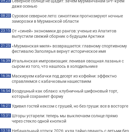
Северное солнце не щадит: зачем мурманчанам SPF-крем
09:25
даже осенью
Суровое северное лето: синоптики прогнозируют ночные
08:20
заморозки в Мурманской области
От «синей» экономики до рангов: ученые из Апатитов
23:15
выпустили свежий сборник о будущем Арктики
«Мурманская миля» возвращается: главному спортивному
21:25
фестивалю Заполярья вернут историческое имя
Итальянская импровизация: ленивая овощная лазанья с
16:39
сыром из того, что нашлось в холодильнике
Маскируем кабачки под десерт из кофейни: эффектно
16:36
справляемся с кабачковым нашествием
Воздушный как облако: клубничный шифоновый торт,
16:54
который сохраняет форму
Удивил гостей кексом с грушей, но без груши: все в восторге
16:21
Шторы устарели: теперь мы выключаем солнце прямо
15:31
через стекло одной кнопкой
Небанальный отпуск 2026: куда тайно рвануть с детьми без
13:18