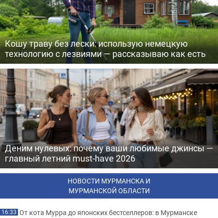
Кошу траву без лески: использую немецкую
технологию с лезвиями — рассказываю как есть
Деним нулевых: почему ваши любимые джинсы —
главный летний must-have 2026
НОВОСТИ МУРМАНСКА И
МУРМАНСКОЙ ОБЛАСТИ
От кота Мурра до японских бестселлеров: в Мурманске
16:33