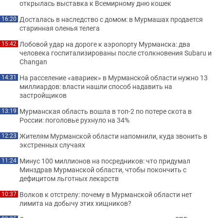
открылась выставка к Всемирному дню кошек
Досталась в наследство с домом: в Мурмашах продается
16:20
старинная оленья телега
Лобовой удар на дороге к аэропорту Мурманска: два
15:42
человека госпитализированы после столкновения Subaru и
Changan
На расселение «авариек» в Мурманской области нужно 13
14:31
миллиардов: власти нашли способ надавить на
застройщиков
Мурманская область вошла в топ-2 по потере скота в
13:19
России: поголовье рухнуло на 34%
Жителям Мурманской области напомнили, куда звонить в
12:23
экстренных случаях
Минус 100 миллионов на посредников: что придумал
11:24
Минздрав Мурманской области, чтобы покончить с
дефицитом льготных лекарств
Волков к отстрелу: почему в Мурманской области нет
10:37
лимита на добычу этих хищников?