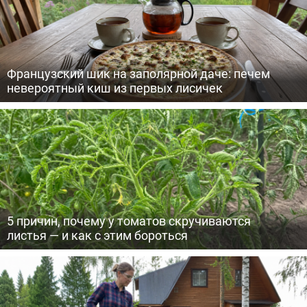
Французский шик на заполярной даче: печем
невероятный киш из первых лисичек
5 причин, почему у томатов скручиваются
листья — и как с этим бороться