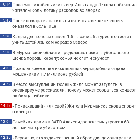
Подземный кабель или сквер: Александр Лихолат объяснил
16:14
жителям Колы логику раскопок во дворах
После пожара в апатитской пятиэтажке один человек
15:45
оказался в больнице
Кадры для кочевых школ: 1,5 тысячи абитуриентов хотят
15:30
учить детей языкам народов Севера
В Мурманской области продолжают искать убежавшего
15:10
щенка породы кавапу: семья не спит и скучает
Пожилая северянка в ожидании сверхприбыли отдала
14:35
мошенникам 1,7 миллиона рублей
Вместо выступлений тюлень Филя может загулять: в
14:22
океанариуме рассказали, почему может сорваться концерт
любимца публики
«Понаехавший» или свой? Жители Мурманска снова спорят
14:17
о клещах
Семейная драма в ЗАТО Александровск: сын угрожал 68-
13:05
летней матери убийством
«Вероятно, это художественный образ для демонстрации
12:25