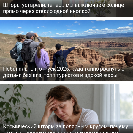
Шторы устарели: теперь мы выключаем солнце
прямо через стекло одной кнопкой
Небанальный отпуск 2026: куда тайно рвануть с
детьми без виз, толп туристов и адской жары
Космический шторм за полярным кругом: почему
жители северных регионов сильнее ощущают