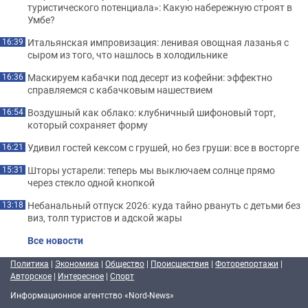
туристического потенциала»: Какую набережную строят в
Умбе?
Итальянская импровизация: ленивая овощная лазанья с
16:39
сыром из того, что нашлось в холодильнике
Маскируем кабачки под десерт из кофейни: эффектно
16:36
справляемся с кабачковым нашествием
Воздушный как облако: клубничный шифоновый торт,
16:54
который сохраняет форму
Удивил гостей кексом с грушей, но без груши: все в восторге
16:21
Шторы устарели: теперь мы выключаем солнце прямо
15:31
через стекло одной кнопкой
Небанальный отпуск 2026: куда тайно рвануть с детьми без
13:18
виз, толп туристов и адской жары
Все новости
Политика
|
Экономика
|
Общество
|
Происшествия
|
Фоторепортажи
|
Авторское
|
Интересное
|
Спорт
Информационное агентство «Nord-News»