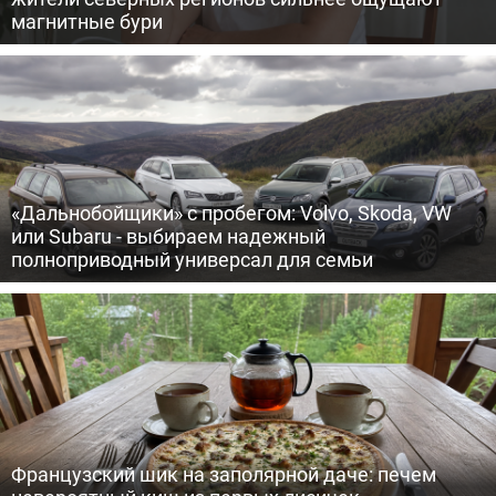
магнитные бури
«Дальнобойщики» с пробегом: Volvo, Skoda, VW
или Subaru - выбираем надежный
полноприводный универсал для семьи
Французский шик на заполярной даче: печем